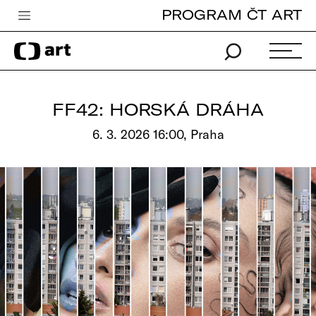
PROGRAM ČT ART
Česká televize
Zpravodajství
Sport
FF42: HORSKÁ DRÁHA
iVysílání
6. 3. 2026 16:00, Praha
TV program
Pro děti
edu
Vše o ČT