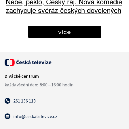
Nebe, peklo, Český ráj. Nová komedie
zachycuje svéráz českých dovolených
více
261 136 113
info@ceskatelevize.cz