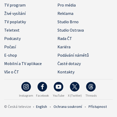
TV program
Pro média
Živé vysílání
Reklama
TV poplatky
Studio Brno
Teletext
Studio Ostrava
Podcasty
Rada ČT
Počasí
Kariéra
E-shop
Podávání námětů
Mobilní a TV aplikace
Časté dotazy
Vše o ČT
Kontakty
Instagram
Facebook
YouTube
X (Twitter)
Threads
© Česká televize
•
English
•
Ochrana soukromí
•
Přístupnost