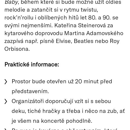
Baby
, během které si bude možné užít oldies
melodie a zatančit si v rytmu twistu,
rock’n’rollu i oblíbených hitů let 80. a 90. se
svými nejmenšími. Kateřina Steinerová za
kytarového doprovodu Martina Adamovského
zazpívá např. písně Elvise, Beatles nebo Roy
Orbisona.
Praktické informace:
Prostor bude otevřen už 20 minut před
představením.
Organizátoři doporučují vzít si s sebou
deku, tiché hračky a třeba i něco na zub, ať
je všem na koncertě pohodlně.