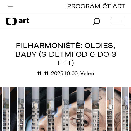
PROGRAM ČT ART
Česká televize
Zpravodajství
Sport
FILHARMONIŠTĚ: OLDIES,
iVysílání
BABY (S DĚTMI OD 0 DO 3
LET)
TV program
11. 11. 2025 10:00, Veleň
Pro děti
edu
Vše o ČT