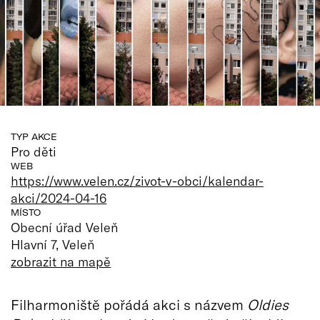
TYP AKCE
Pro děti
WEB
https://www.velen.cz/zivot-v-obci/kalendar-
akci/2024-04-16
MÍSTO
Obecní úřad Veleň
Hlavní 7, Veleň
zobrazit na mapě
Filharmoniště pořádá akci s názvem
Oldies