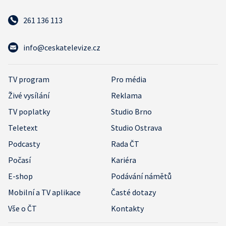
261 136 113
info@ceskatelevize.cz
TV program
Pro média
Živé vysílání
Reklama
TV poplatky
Studio Brno
Teletext
Studio Ostrava
Podcasty
Rada ČT
Počasí
Kariéra
E-shop
Podávání námětů
Mobilní a TV aplikace
Časté dotazy
Vše o ČT
Kontakty