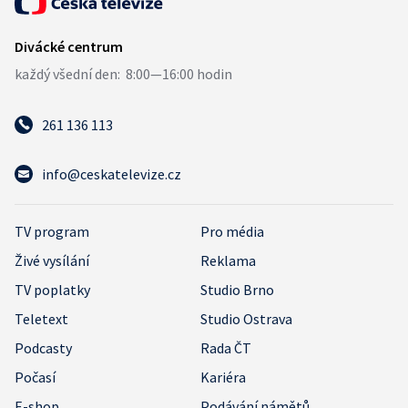
261 136 113
info@ceskatelevize.cz
TV program
Pro média
Živé vysílání
Reklama
TV poplatky
Studio Brno
Teletext
Studio Ostrava
Podcasty
Rada ČT
Počasí
Kariéra
E-shop
Podávání námětů