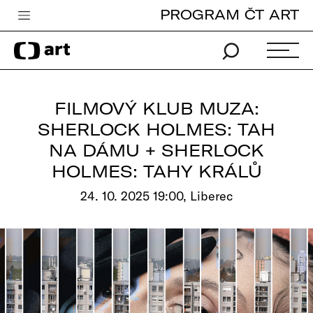
PROGRAM ČT ART
Česká televize
Zpravodajství
Sport
FILMOVÝ KLUB MUZA:
iVysílání
SHERLOCK HOLMES: TAH
NA DÁMU + SHERLOCK
TV program
HOLMES: TAHY KRÁLŮ
Pro děti
24. 10. 2025 19:00, Liberec
edu
Vše o ČT