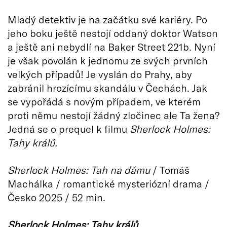
Mladý detektiv je na začátku své kariéry. Po
jeho boku ještě nestojí oddaný doktor Watson
a ještě ani nebydlí na Baker Street 221b. Nyní
je však povolán k jednomu ze svých prvních
velkých případů! Je vyslán do Prahy, aby
zabránil hrozícímu skandálu v Čechách. Jak
se vypořádá s novým případem, ve kterém
proti němu nestojí žádný zločinec ale Ta žena?
Jedná se o prequel k filmu
Sherlock Holmes:
Tahy králů.
Sherlock Holmes: Tah na dámu
/ Tomáš
Machálka / romantické mysteriózní drama /
Česko 2025 / 52 min.
Sherlock Holmes: Tahy králů