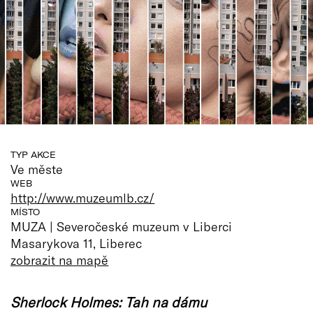
TYP AKCE
Ve měste
WEB
http://www.muzeumlb.cz/
MÍSTO
MUZA | Severočeské muzeum v Liberci
Masarykova 11, Liberec
zobrazit na mapě
Sherlock Holmes: Tah na dámu