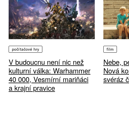
počítačové hry
film
V budoucnu není nic než
Nebe, pe
kulturní válka: Warhammer
Nová ko
40 000, Vesmírní mariňáci
svéráz 
a krajní pravice