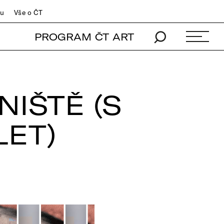
du
Vše o ČT
PROGRAM ČT ART
IŠTĚ (S
LET)