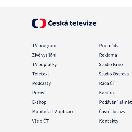
TV program
Pro média
Živé vysílání
Reklama
TV poplatky
Studio Brno
Teletext
Studio Ostrava
Podcasty
Rada ČT
Počasí
Kariéra
E-shop
Podávání námě
Mobilní a TV aplikace
Časté dotazy
Vše o ČT
Kontakty