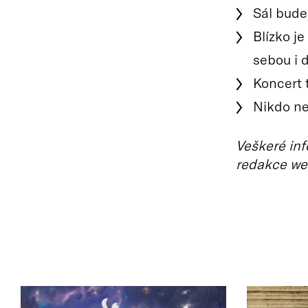
Sál bude
Blízko je
sebou i d
Koncert 
Nikdo neč
Veškeré inf
redakce we