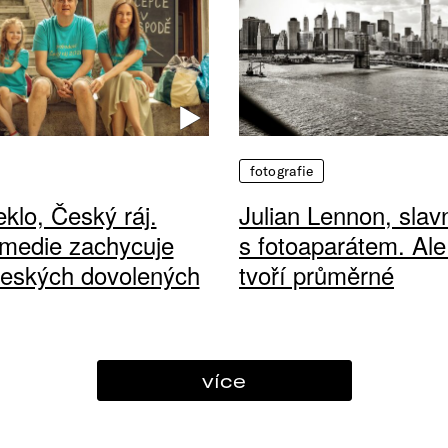
fotografie
klo, Český ráj.
Julian Lennon, sla
medie zachycuje
s fotoaparátem. Ale
českých dovolených
tvoří průměrné
více