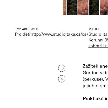
TYP AKCE
WEB
MÍSTO
Pro děti
http://www.studioitaka.cz/cs/
Studio It
Korunní 9
zobrazit 
Zážitek ene
FB
Gordon v do
(perkuse). 
𝕏
jejich nejm
Praktické i