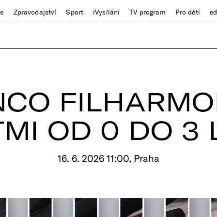
ze
Zpravodajství
Sport
iVysílání
TV program
Pro děti
e
CO FILHARMON
MI OD 0 DO 3 
16. 6. 2026 11:00, Praha