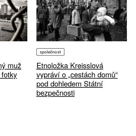
společnost
vný muž
Etnoložka Kreisslová
 fotky
vypráví o „cestách domů“
pod dohledem Státní
bezpečnosti