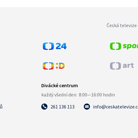
Česká televize 
tů
261 136 113
info@ceskatelevize.