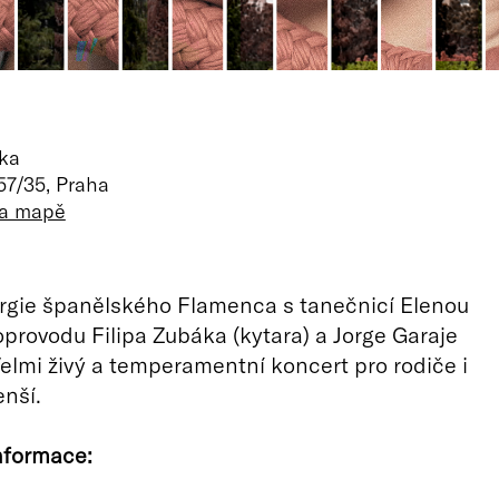
aka
57/35, Praha
na mapě
rgie španělského Flamenca s tanečnicí Elenou
provodu Filipa Zubáka (kytara) a Jorge Garaje
Velmi živý a temperamentní koncert pro rodiče i
enší.
nformace: