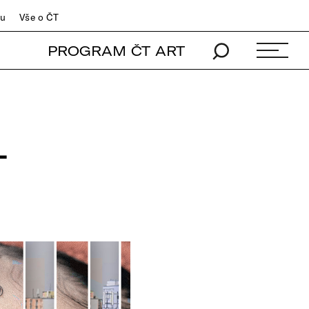
du
Vše o ČT
PROGRAM ČT ART
L