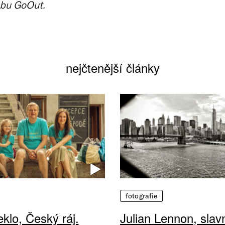
bu GoOut.
nejčtenější články
fotografie
klo, Český ráj.
Julian Lennon, sla