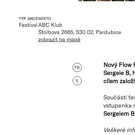
TYP AKCE
MÍSTO
Festival
ABC Klub
Štolbova 2665, 530 02, Pardubice
zobrazit na mapě
Nový Flow F
FB
Sergeie B, 
cílem založi
𝕏
Součástí fe
vstupenka 
Sergeiem B
Veškeré inf