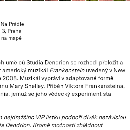
 Na Prádle
 3, Praha
t na mapě
 umělců Studia Dendrion se rozhodl přeložit a
t americký muzikál
Frankenstein
uvedený v New
e 2008. Muzikál vypráví v adaptované formě
nu Mary Shelley. Příběh Viktora Frankensteina,
ia, jemuž se jeho vědecký experiment stal
nejdražšího VIP lístku podpoří divák nezávislou
ia Dendrion. Kromě možnosti zhlédnout