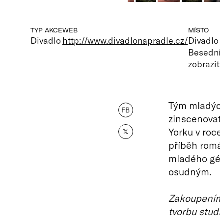
TYP AKCE
WEB
MÍSTO
Divadlo
http://www.divadlonapradle.cz/
Divadlo
Besední
zobrazi
Tým mladých
FB
zinscenova
Yorku v roc
𝕏
příběh romá
mladého gén
osudným.
Zakoupením 
tvorbu stud