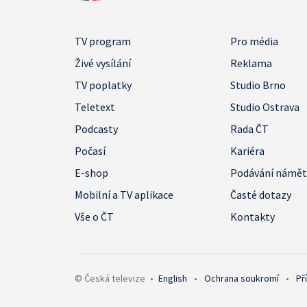
TV program
Pro média
Živé vysílání
Reklama
TV poplatky
Studio Brno
Teletext
Studio Ostrava
Podcasty
Rada ČT
Počasí
Kariéra
E-shop
Podávání námě
Mobilní a TV aplikace
Časté dotazy
Vše o ČT
Kontakty
© Česká televize
•
English
•
Ochrana soukromí
•
Př