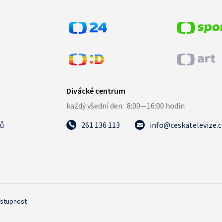
tů
261 136 113
info@ceskatelevize.
ístupnost