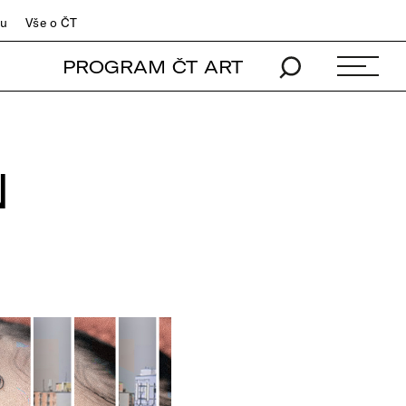
du
Vše o ČT
PROGRAM ČT ART
N