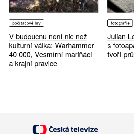
počítačové hry
fotografie
V budoucnu není nic než
Julian L
kulturní válka: Warhammer
s fotoap
40 000, Vesmírní mariňáci
tvoří pr
a krajní pravice