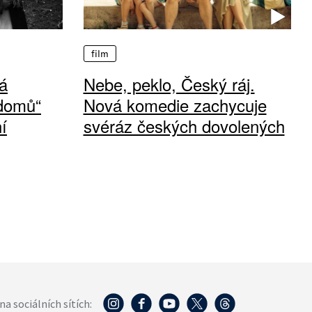
film
á
Nebe, peklo, Český ráj.
 domů“
Nová komedie zachycuje
í
svéráz českých dovolených
na sociálních sítích: