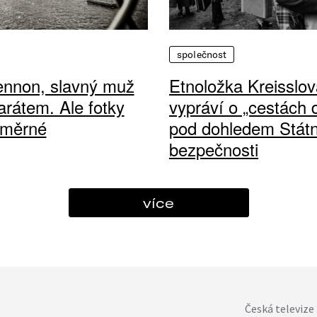
společnost
ennon, slavný muž
Etnoložka Kreisslov
arátem. Ale fotky
vypráví o „cestách
ůměrné
pod dohledem Státn
bezpečnosti
více
Česká televize 