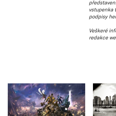
představení
vstupenka t
podpisy her
Veškeré inf
redakce we