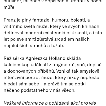
outsider, milenec v dopisech a úředník v noční
můře.
Franz je plný fantazie, humoru, bolesti, a
vnitřního světa muže, který ve svých knihách
definoval moderní existenciální úzkosti, a i sto
let po své smrti zůstává zrcadlem našich
nejhlubších strachů a tužeb.
Režisérka Agnieszka Holland skládá
kaleidoskop událostí z fragmentů, snů, dopisů
a dochovaných příběhů. Vzniká tak smyslově
intenzivní portrét muže, který nikdy nepřestal
hledat sám sebe – a právě tím se dotkl
něčeho podstatného v nás všech.
Veškeré informace o pořádané akci pro vás