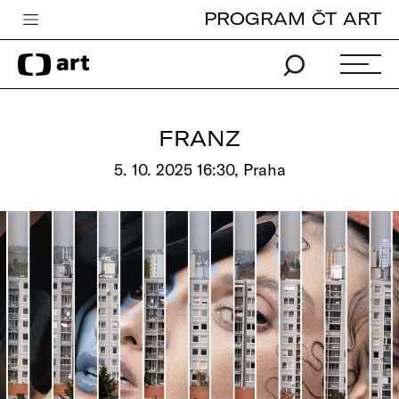
PROGRAM ČT ART
Česká televize
Zpravodajství
Sport
FRANZ
iVysílání
5. 10. 2025 16:30, Praha
TV program
Pro děti
edu
Vše o ČT