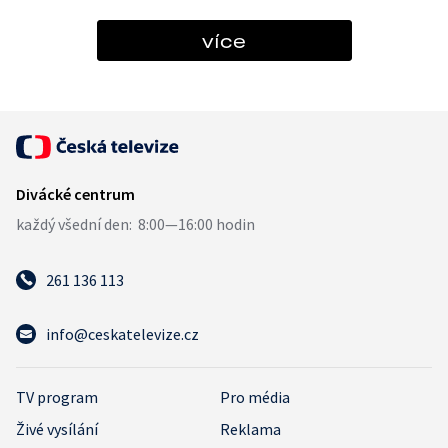
více
261 136 113
info@ceskatelevize.cz
TV program
Pro média
Živé vysílání
Reklama