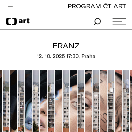
PROGRAM ČT ART
Česká televize
Zpravodajství
Sport
FRANZ
iVysílání
12. 10. 2025 17:30, Praha
TV program
Pro děti
edu
Vše o ČT