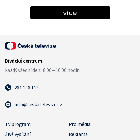
více
261 136 113
info@ceskatelevize.cz
TV program
Pro média
Živé vysílání
Reklama