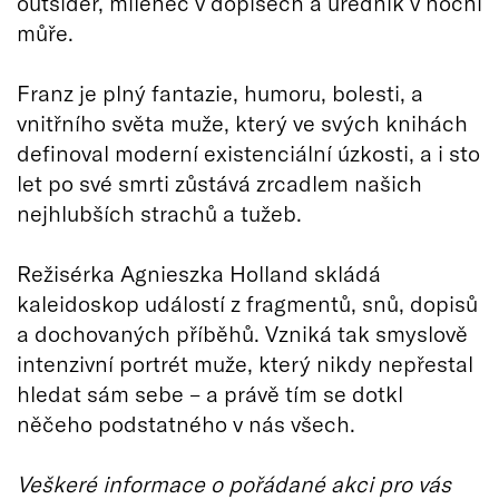
outsider, milenec v dopisech a úředník v noční
můře.
Franz je plný fantazie, humoru, bolesti, a
vnitřního světa muže, který ve svých knihách
definoval moderní existenciální úzkosti, a i sto
let po své smrti zůstává zrcadlem našich
nejhlubších strachů a tužeb.
Režisérka Agnieszka Holland skládá
kaleidoskop událostí z fragmentů, snů, dopisů
a dochovaných příběhů. Vzniká tak smyslově
intenzivní portrét muže, který nikdy nepřestal
hledat sám sebe – a právě tím se dotkl
něčeho podstatného v nás všech.
Veškeré informace o pořádané akci pro vás