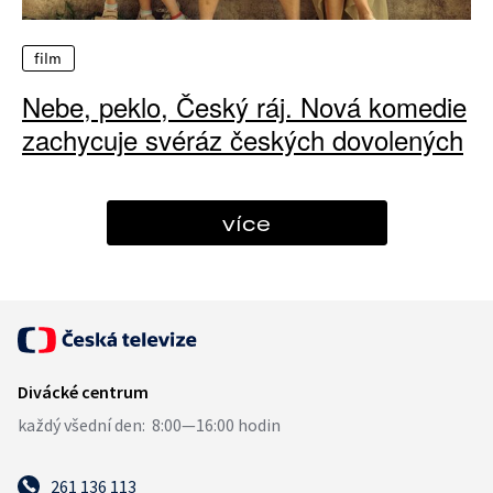
film
Nebe, peklo, Český ráj. Nová komedie
zachycuje svéráz českých dovolených
více
261 136 113