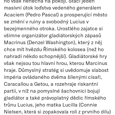
ho však nenechá na pokoji. Stačí jeden
masívní útok loďstva vedeného generálem
Acaciem (Pedro Pascal) a prosperující město
se změní v ruiny a svobodný Lucius v
bezejmenného otroka. Urostlého zajatce si
všimne organizátor gladiátorských zápasů
Macrinus (Denzel Washington), který z něj
chce mít hvězdu Římského kolosea (než ho
nahradí někdo schopnější). Gladiátorské hry
však nejsou tou hlavní hrou, kterou Marcinus
hraje. Důmyslný stratég si uvědomuje slabost
impéria ovládaného dvěma šílenými císaři,
Caracallou a Getou, a rozehraje riskantní
partii, v níž na pomyslné šachovnici bojují
gladiátor a také právoplatný dědic římského
trůnu Lucius, jeho matka Lucilla (Connie
Nielsen, která si zopakovala roli z prvního dílu)