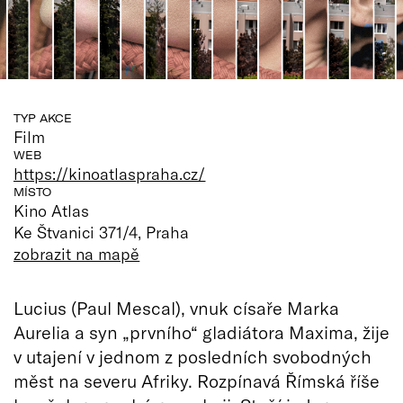
TYP AKCE
Film
WEB
https://kinoatlaspraha.cz/
MÍSTO
Kino Atlas
Ke Štvanici 371/4, Praha
zobrazit na mapě
Lucius (Paul Mescal), vnuk císaře Marka
Aurelia a syn „prvního“ gladiátora Maxima, žije
v utajení v jednom z posledních svobodných
měst na severu Afriky. Rozpínavá Římská říše