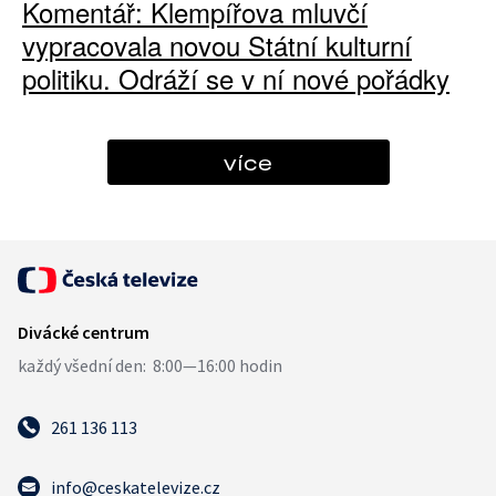
Komentář: Klempířova mluvčí
vypracovala novou Státní kulturní
politiku. Odráží se v ní nové pořádky
více
261 136 113
info@ceskatelevize.cz