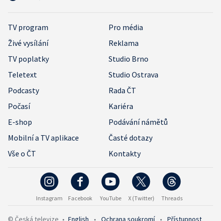
TV program
Pro média
Živé vysílání
Reklama
TV poplatky
Studio Brno
Teletext
Studio Ostrava
Podcasty
Rada ČT
Počasí
Kariéra
E-shop
Podávání námětů
Mobilní a TV aplikace
Časté dotazy
Vše o ČT
Kontakty
Instagram
Facebook
YouTube
X (Twitter)
Threads
© Česká televize
•
English
•
Ochrana soukromí
•
Přístupnost