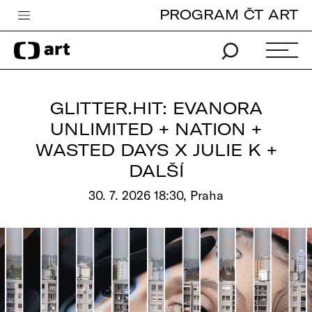
PROGRAM ČT ART
Česká televize
Zpravodajství
Sport
GLITTER.HIT: EVANORA
iVysílání
UNLIMITED + NATION +
WASTED DAYS X JULIE K +
TV program
DALŠÍ
Pro děti
30. 7. 2026 18:30, Praha
edu
Vše o ČT