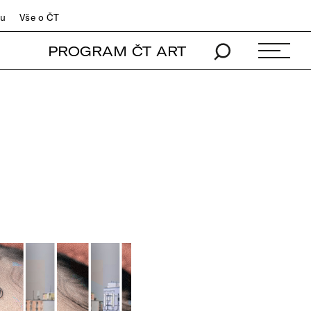
du
Vše o ČT
PROGRAM ČT ART