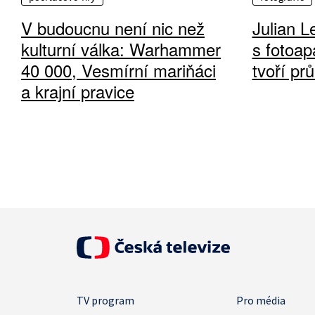
V budoucnu není nic než
Julian L
kulturní válka: Warhammer
s fotoap
40 000, Vesmírní mariňáci
tvoří pr
a krajní pravice
TV program
Pro média