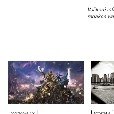
Veškeré inf
redakce we
počítačové hry
fotografie