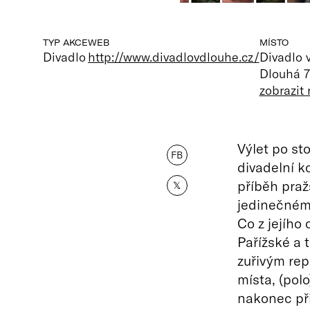
TYP AKCE
WEB
MÍSTO
Divadlo
http://www.divadlovdlouhe.cz/
Divadlo 
Dlouhá 7
zobrazit
Výlet po s
FB
divadelní ko
příběh praž
𝕏
jedinečnému
Co z jejího
Pařížské a 
zuřivým rep
místa, (pol
nakonec při