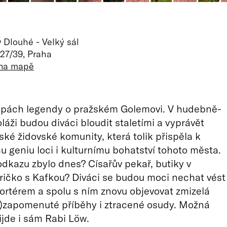
v Dlouhé - Velký sál
27/39, Praha
 na mapě
topách legendy o pražském Golemovi. V hudebně-
láži budou diváci bloudit staletími a vyprávět
ské židovské komunity, která tolik přispěla k
 geniu loci i kulturnímu bohatství tohoto města.
 odkazu zbylo dnes? Císařův pekař, butiky v
tričko s Kafkou? Diváci se budou moci nechat vést
ortérem a spolu s ním znovu objevovat zmizelá
o)zapomenuté příběhy i ztracené osudy. Možná
jde i sám Rabi Löw.