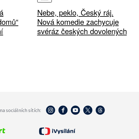
á
Nebe, peklo, Český ráj.
 domů“
Nová komedie zachycuje
í
svéráz českých dovolených
na sociálních sítích: