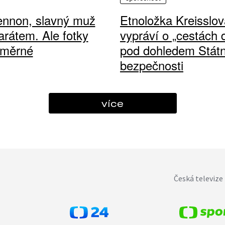
ennon, slavný muž
Etnoložka Kreisslov
arátem. Ale fotky
vypráví o „cestách
ůměrné
pod dohledem Státn
bezpečnosti
více
Česká televize 