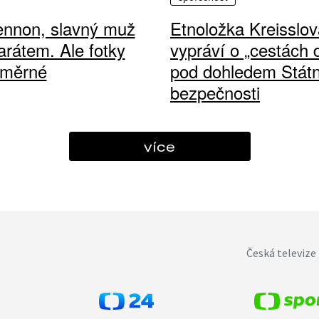
ennon, slavný muž
Etnoložka Kreisslov
arátem. Ale fotky
vypráví o „cestách
ůměrné
pod dohledem Státn
bezpečnosti
více
Česká televize 