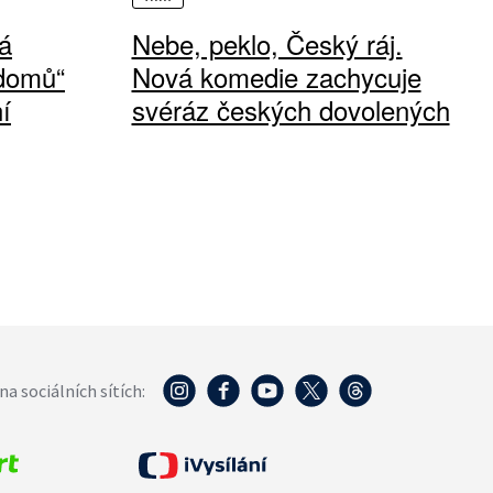
á
Nebe, peklo, Český ráj.
 domů“
Nová komedie zachycuje
í
svéráz českých dovolených
na sociálních sítích: