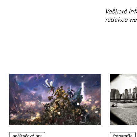
Veškeré inf
redakce we
počítačové hry
fotografie