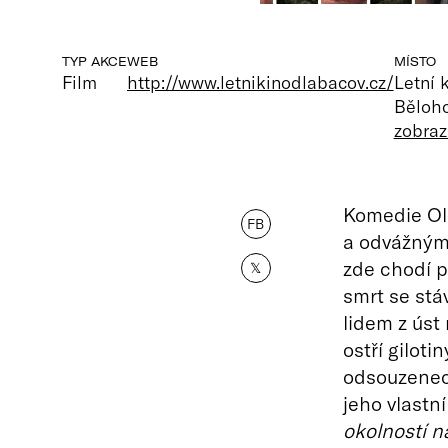
TYP AKCE
WEB
MÍSTO
Film
http://www.letnikinodlabacov.cz/
Letní 
Běloho
zobraz
Komedie Ol
FB
a odvážným 
zde chodí 
𝕏
smrt se stá
lidem z úst
ostří gilot
odsouzenec 
jeho vlast
okolností n