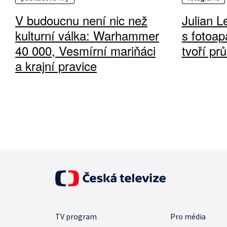
V budoucnu není nic než
Julian L
kulturní válka: Warhammer
s fotoap
40 000, Vesmírní mariňáci
tvoří pr
a krajní pravice
TV program
Pro média