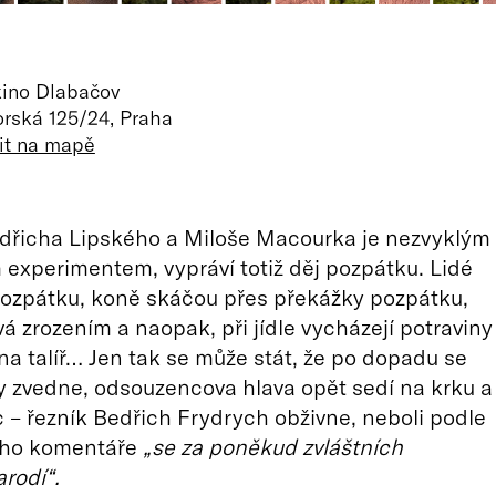
kino Dlabačov
rská 125/24, Praha
it na mapě
dřicha Lipského a Miloše Macourka je nezvyklým
experimentem, vypráví totiž děj pozpátku. Lidé
pozpátku, koně skáčou přes překážky pozpátku,
vá zrozením a naopak, při jídle vycházejí potraviny
 na talíř… Jen tak se může stát, že po dopadu se
iny zvedne, odsouzencova hlava opět sedí na krku a
– řezník Bedřich Frydrych obživne, neboli podle
ního komentáře
„se za poněkud zvláštních
arodí“.