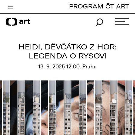
PROGRAM ČT ART
Česká televize
Zpravodajství
Sport
HEIDI, DĚVČÁTKO Z HOR:
iVysílání
LEGENDA O RYSOVI
TV program
13. 9. 2025 12:00, Praha
Pro děti
edu
Vše o ČT