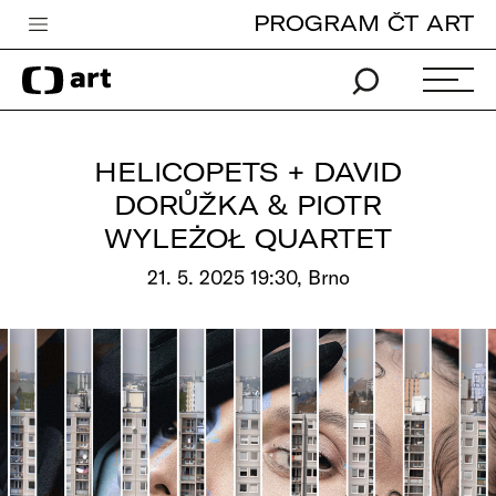
PROGRAM ČT ART
Česká televize
Zpravodajství
Sport
HELICOPETS + DAVID
iVysílání
DORŮŽKA & PIOTR
WYLEŻOŁ QUARTET
TV program
21. 5. 2025 19:30, Brno
Pro děti
edu
Vše o ČT