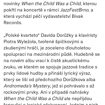
novinky
When the Child Was a Child
, kterou
pokřtí na koncertě v rámci
JazzFestBrno
, a
která vychází péčí vydavatelství Bivak
Records.
„Polské kvarteto“ Davida Dorůžky a klavíristy
Piotra Wyleżoła, tvořené špičkovými a
zkušenými hráči, je zoceleno dlouholetou
spoluprací na mezinárodní půdě. Hudebně se
na novém albu vrací k čistě akustickému
zvuku, ve kterém se spojuje jazzová tradice s
prvky lidové hudby a přináší lyrický výraz,
který se liší od předchozího Dorůžkova alba
Andromeda's Mystery
, jež si pohrávalo s až
rockovými prvky. Ani v případě nahrávky
When the Child Was a Child
ale nepřijdou
fanoušci o lecjaká překvapení. Jedním z nich