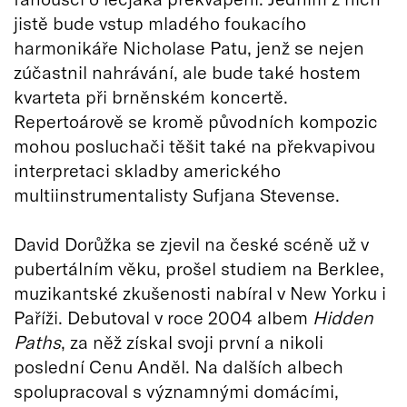
jistě bude vstup mladého foukacího
harmonikáře Nicholase Patu, jenž se nejen
zúčastnil nahrávání, ale bude také hostem
kvarteta při brněnském koncertě.
Repertoárově se kromě původních kompozic
mohou posluchači těšit také na překvapivou
interpretaci skladby amerického
multiinstrumentalisty Sufjana Stevense.
David Dorůžka se zjevil na české scéně už v
pubertálním věku, prošel studiem na Berklee,
muzikantské zkušenosti nabíral v New Yorku i
Paříži. Debutoval v roce 2004 albem
Hidden
Paths
, za něž získal svoji první a nikoli
poslední Cenu Anděl. Na dalších albech
spolupracoval s významnými domácími,