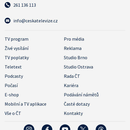
261 136 113
info@ceskatelevize.cz
TV program
Pro média
Živé vysílání
Reklama
TV poplatky
Studio Brno
Teletext
Studio Ostrava
Podcasty
Rada ČT
Počasí
Kariéra
E-shop
Podávání námětů
Mobilní a TV aplikace
Časté dotazy
Vše o ČT
Kontakty