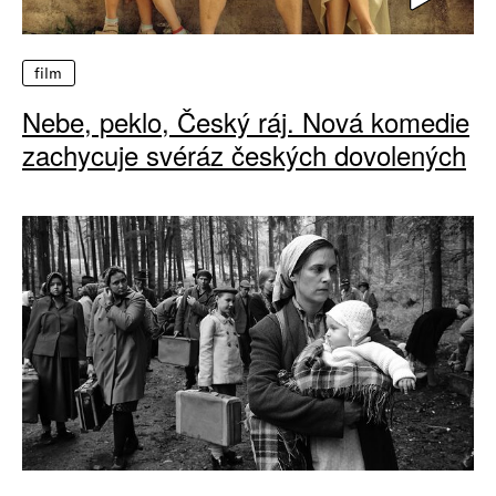
film
Nebe, peklo, Český ráj. Nová komedie
zachycuje svéráz českých dovolených