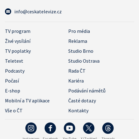
info@ceskatelevize.cz
TV program
Pro média
Živé vysílání
Reklama
TV poplatky
Studio Brno
Teletext
Studio Ostrava
Podcasty
Rada ČT
Počasí
Kariéra
E-shop
Podávání námětů
Mobilní a TV aplikace
Časté dotazy
Vše o ČT
Kontakty
Instagram
Facebook
YouTube
X (Twitter)
Threads