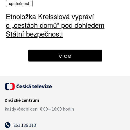
společnost
Etnoložka Kreisslová vypráví
o „cestách domů“ pod dohledem
Státní bezpečnosti
více
261 136 113