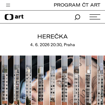
PROGRAM ČT ART
Česká televize
Zpravodajství
Sport
HEREČKA
iVysílání
4. 6. 2026 20:30, Praha
TV program
Pro děti
edu
Vše o ČT