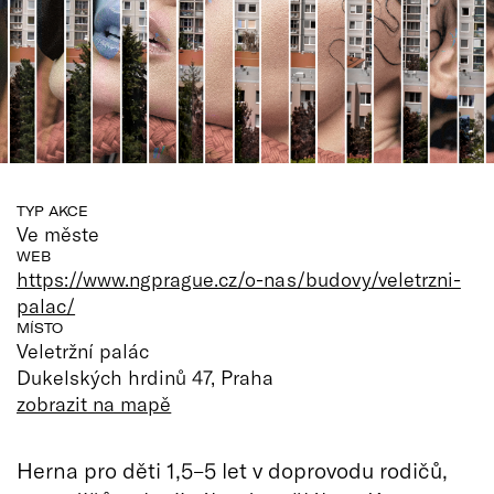
TYP AKCE
Ve měste
WEB
https://www.ngprague.cz/o-nas/budovy/veletrzni-
palac/
MÍSTO
Veletržní palác
Dukelských hrdinů 47, Praha
zobrazit na mapě
Herna pro děti 1,5–5 let v doprovodu rodičů,