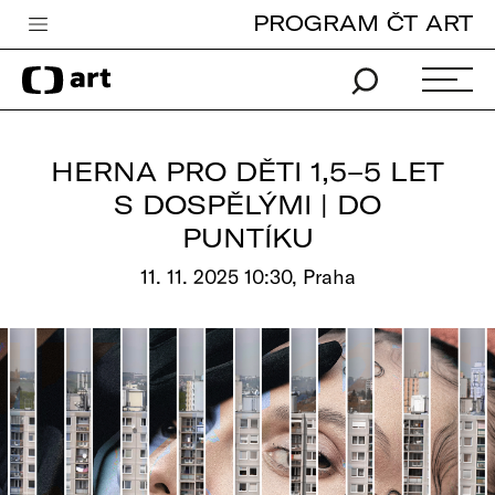
PROGRAM ČT ART
Česká televize
Zpravodajství
Sport
HERNA PRO DĚTI 1,5–5 LET
iVysílání
S DOSPĚLÝMI | DO
PUNTÍKU
TV program
11. 11. 2025 10:30, Praha
Pro děti
edu
Vše o ČT