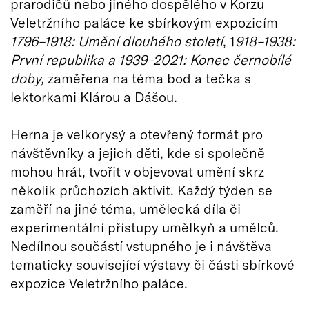
prarodičů nebo jiného dospělého v Korzu
Veletržního paláce ke sbírkovým expozicím
1796–1918: Umění dlouhého století
, 1
918–1938:
První republika a 1939–2021: Konec černobílé
doby,
zaměřena na téma bod a tečka s
lektorkami Klárou a Dášou.
Herna je velkorysý a otevřený formát pro
návštěvníky a jejich děti, kde si společně
mohou hrát, tvořit v objevovat umění skrz
několik průchozích aktivit. Každý týden se
zaměří na jiné téma, umělecká díla či
experimentální přístupy umělkyň a umělců.
Nedílnou součástí vstupného je i návštěva
tematicky související výstavy či části sbírkové
expozice Veletržního paláce.