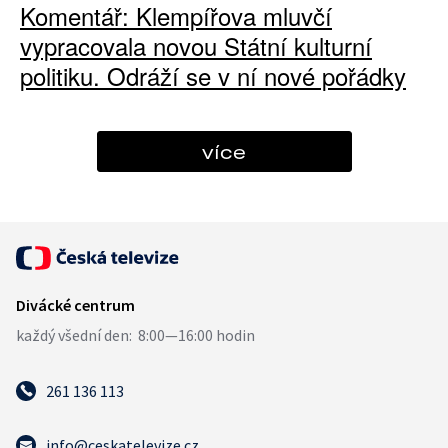
Komentář: Klempířova mluvčí
vypracovala novou Státní kulturní
politiku. Odráží se v ní nové pořádky
více
261 136 113
info@ceskatelevize.cz