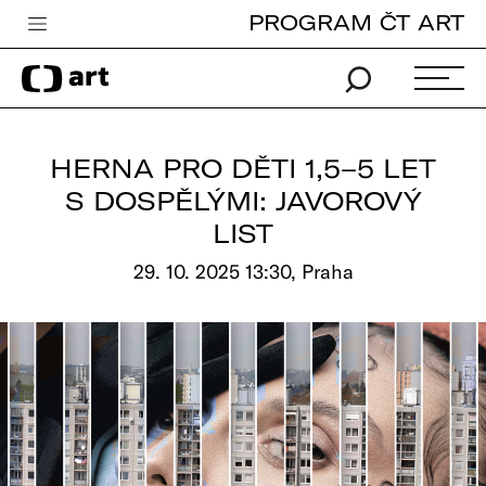
PROGRAM ČT ART
Česká televize
Zpravodajství
Sport
HERNA PRO DĚTI 1,5–5 LET
iVysílání
S DOSPĚLÝMI: JAVOROVÝ
LIST
TV program
29. 10. 2025 13:30, Praha
Pro děti
edu
Vše o ČT