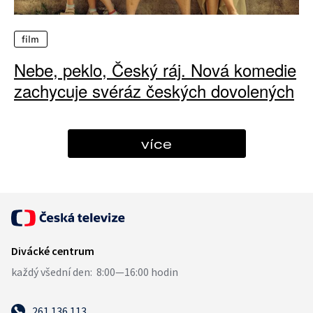
film
Nebe, peklo, Český ráj. Nová komedie
zachycuje svéráz českých dovolených
více
261 136 113