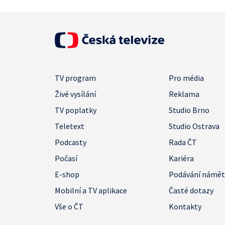
TV program
Pro média
Živé vysílání
Reklama
TV poplatky
Studio Brno
Teletext
Studio Ostrava
Podcasty
Rada ČT
Počasí
Kariéra
E-shop
Podávání námě
Mobilní a TV aplikace
Časté dotazy
Vše o ČT
Kontakty