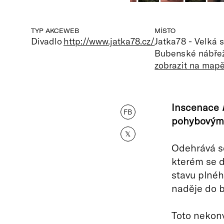
TYP AKCE
WEB
MÍSTO
Divadlo
http://www.jatka78.cz/
Jatka78 - Velká 
Bubenské nábřež
zobrazit na map
Inscenace
FB
pohybovým 
𝕏
Odehrává s
kterém se d
stavu plnéh
naděje do 
Toto nekonv