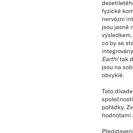
desetiletéh
fyzické kom
nervózní in
jsou jasně 
výsledkem, 
co by se st
integrován
Earth!
tak d
jsou na sobě
obvyklé.
Tato divade
společnosti
pořádky. Zv
hodnotami a
Představení