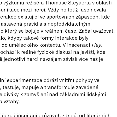
o výzkumu režiséra Thomase Steyaerta v oblasti
unikace mezi herci. Vždy ho totiž fascinovala
terakce existující ve sportovních zápasech, kde
nastavená pravidla s nepředvídatelným
o který se bojuje v reálném čase. Začal uvažovat,
alo, kdyby takové formy interakce byly
y do uměleckého kontextu. V inscenaci
Hey,
ochází k reálné fyzické diskuzi na jevišti, kde
 jednotliví herci navzájem závislí více než je
lní experimentace odráží vnitřní pohyby ve
, testuje, mapuje a transformuje zavedené
e diváky k zamyšlení nad základními lidskými
 vztahy.
 čerpá inspiraci z různých zdrojů, od literárních