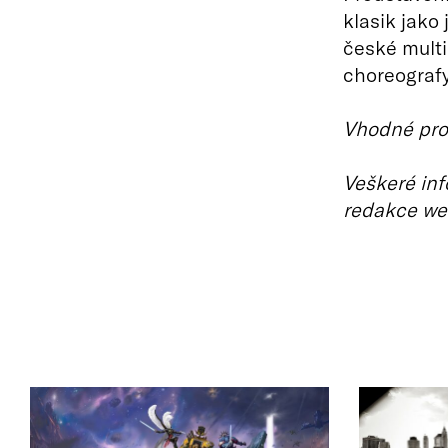
klasik jako 
české mult
choreografy
Vhodné pro 
Veškeré inf
redakce we