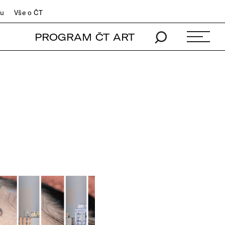
du
Vše o ČT
PROGRAM ČT ART