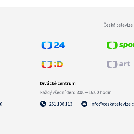
Česká televize 
tů
261 136 113
info@ceskatelevize.