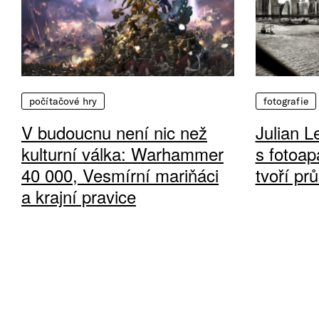
počítačové hry
fotografie
V budoucnu není nic než
Julian L
kulturní válka: Warhammer
s fotoap
40 000, Vesmírní mariňáci
tvoří pr
a krajní pravice