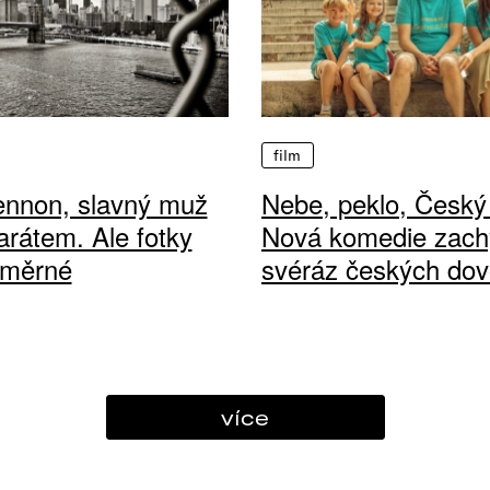
film
ennon, slavný muž
Nebe, peklo, Český 
arátem. Ale fotky
Nová komedie zach
ůměrné
svéráz českých dov
více