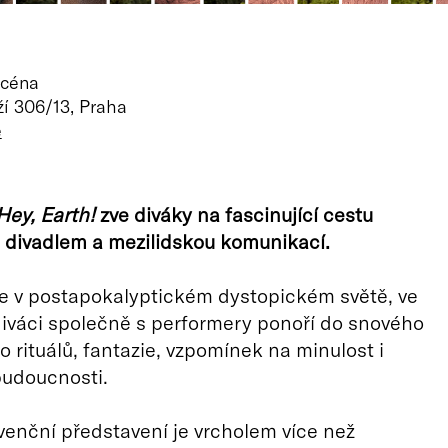
scéna
í 306/13, Praha
ě
Hey, Earth!
zve diváky na fascinující cestu
divadlem a mezilidskou komunikací.
e v postapokalyptickém dystopickém světě, ve
iváci společně s performery ponoří do snového
o rituálů, fantazie, vzpomínek na minulost i
budoucnosti.
enční představení je vrcholem více než