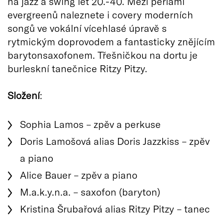
na jazz a swing let 20.-40. Mezi perlami
evergreenů naleznete i covery moderních
songů ve vokální vícehlasé úpravě s
rytmickým doprovodem a fantasticky znějícím
barytonsaxofonem. Třešničkou na dortu je
burleskní tanečnice Ritzy Pitzy.
Složení
:
Sophia Lamos – zpěv a perkuse
Doris Lamošová alias Doris Jazzkiss – zpěv
a piano
Alice Bauer – zpěv a piano
M.a.k.y.n.a. – saxofon (baryton)
Kristina Šrubařová alias Ritzy Pitzy – tanec