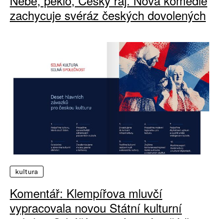
Nebe, peklo, Český ráj. Nová komedie
zachycuje svéráz českých dovolených
kultura
Komentář: Klempířova mluvčí
vypracovala novou Státní kulturní