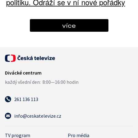
politiku. Odráží se v ní nové pořádky
více
261 136 113
info@ceskatelevize.cz
TV program
Pro média