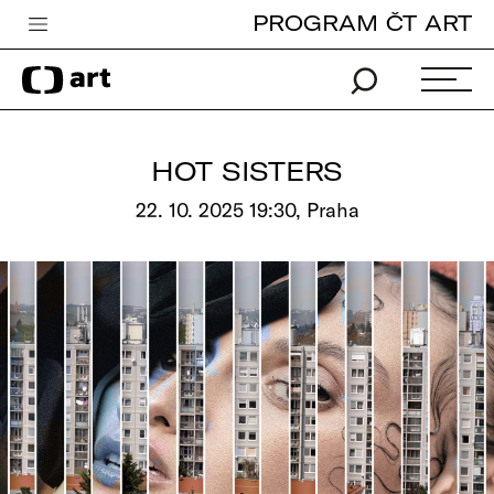
PROGRAM ČT ART
Česká televize
Zpravodajství
Sport
HOT SISTERS
iVysílání
22. 10. 2025 19:30, Praha
TV program
Pro děti
edu
Vše o ČT