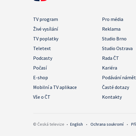
TV program
Pro média
Živé vysílání
Reklama
TV poplatky
Studio Brno
Teletext
Studio Ostrava
Podcasty
Rada ČT
Počasí
Kariéra
E-shop
Podávání námě
Mobilní a TV aplikace
Časté dotazy
Vše o ČT
Kontakty
© Česká televize
•
English
•
Ochrana soukromí
•
Př