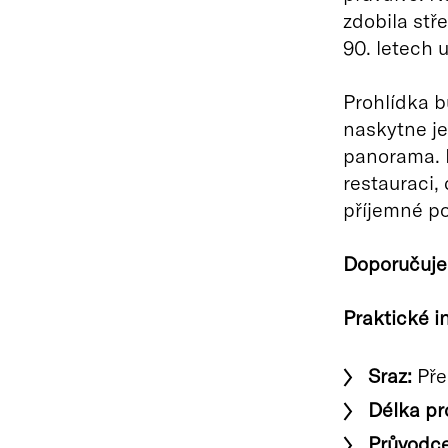
zdobila stř
90. letech 
Prohlídka 
naskytne j
panorama. 
restauraci, 
příjemné po
Doporučuje 
Praktické i
Sraz:
Pře
Délka pr
Průvodce