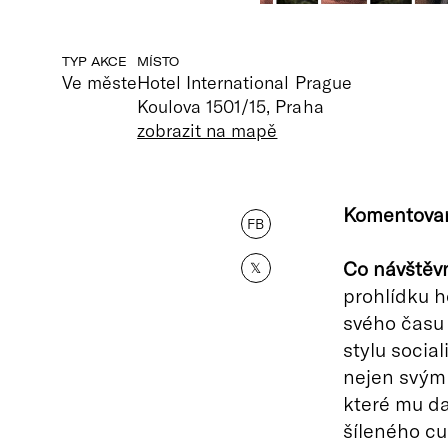
TYP AKCE
MÍSTO
Ve měste
Hotel International Prague
Koulova 1501/15, Praha
zobrazit na mapě
Komentovaná
FB
Co návštěv
𝕏
prohlídku h
svého času 
stylu socia
nejen svým 
které mu da
šíleného cu