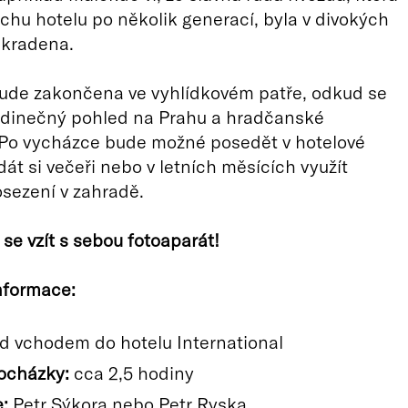
echu hotelu po několik generací, byla v divokých
ukradena.
bude zakončena ve vyhlídkovém patře, odkud se
edinečný pohled na Prahu a hradčanské
Po vycházce bude možné posedět v hotelové
dát si večeři nebo v letních měsících využít
sezení v zahradě.
se vzít s sebou fotoaparát!
nformace:
d vchodem do hotelu International
ocházky:
cca 2,5 hodiny
:
Petr Sýkora nebo Petr Ryska