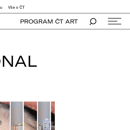
du
Vše o ČT
PROGRAM ČT ART
ONAL