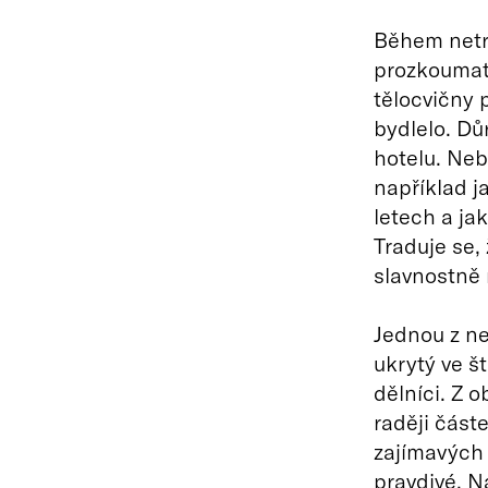
Během netr
prozkoumat 
tělocvičny 
bydlelo. Dů
hotelu. Neb
například j
letech a ja
Traduje se, 
slavnostně n
Jednou z ne
ukrytý ve š
dělníci. Z 
raději část
zajímavých 
pravdivé. N