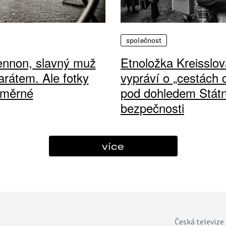
společnost
ennon, slavný muž
Etnoložka Kreisslov
arátem. Ale fotky
vypráví o „cestách
ůměrné
pod dohledem Státn
bezpečnosti
více
Česká televize 