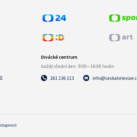
tů
261 136 113
info@ceskatelevize.
ístupnost