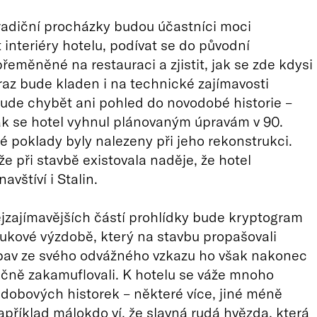
adiční procházky budou účastníci moci
interiéry hotelu, podívat se do původní
přeměněné na restauraci a zjistit, jak se zde kdysi
raz bude kladen i na technické zajímavosti
ude chybět ani pohled do novodobé historie –
ak se hotel vyhnul plánovaným úpravám v 90.
ké poklady byly nalezeny při jeho rekonstrukci.
že při stavbě existovala naděje, že hotel
avštíví i Stalin.
jzajímavějších částí prohlídky bude kryptogram
tukové výzdobě, který na stavbu propašovali
obav ze svého odvážného vzkazu ho však nakonec
ečně zakamuflovali. K hotelu se váže mnoho
dobových historek – některé více, jiné méně
apříklad málokdo ví, že slavná rudá hvězda, která