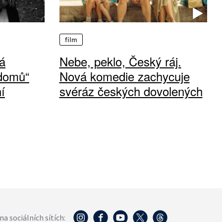
film
á
Nebe, peklo, Český ráj.
 domů“
Nová komedie zachycuje
í
svéráz českých dovolených
na sociálních sítích: