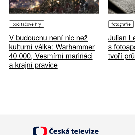
počítačové hry
fotografie
V budoucnu není nic než
Julian L
kulturní válka: Warhammer
s fotoap
40 000, Vesmírní mariňáci
tvoří pr
a krajní pravice