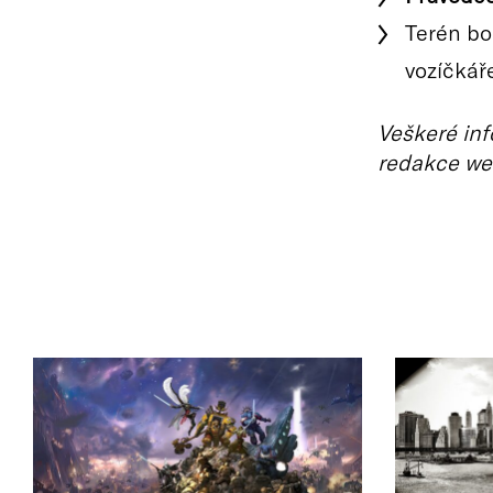
Terén bo
vozíčkář
Veškeré inf
redakce we