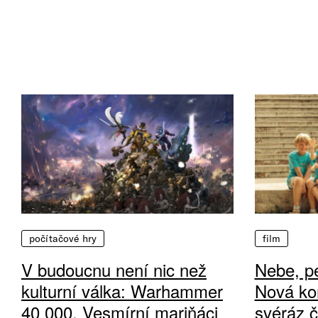
počítačové hry
film
V budoucnu není nic než
Nebe, pe
kulturní válka: Warhammer
Nová ko
40 000, Vesmírní mariňáci
svéráz 