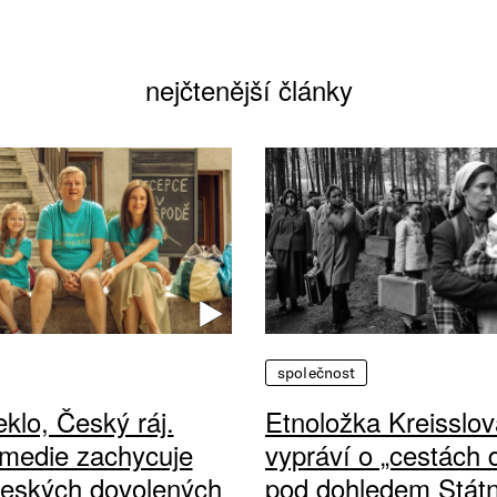
nejčtenější články
společnost
klo, Český ráj.
Etnoložka Kreisslov
medie zachycuje
vypráví o „cestách
českých dovolených
pod dohledem Státn