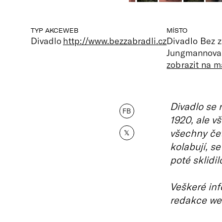
TYP AKCE
WEB
MÍSTO
Divadlo
http://www.bezzabradli.cz
Divadlo Bez z
Jungmannova 
zobrazit na 
Divadlo se 
FB
1920, ale v
všechny čet
𝕏
kolabují, s
poté sklidi
Veškeré inf
redakce we