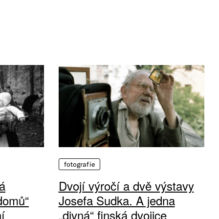
fotografie
á
Dvojí výročí a dvě výstavy
 domů“
Josefa Sudka. A jedna
í
„divná“ finská dvojice