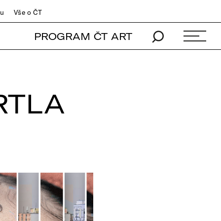
du
Vše o ČT
PROGRAM ČT ART
RTLA