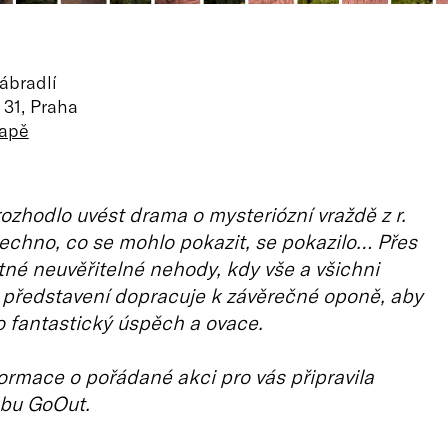
ábradlí
31, Praha
mapě
rozhodlo uvést drama o mysteriózní vraždě z r.
šechno, co se mohlo pokazit, se pokazilo… Přes
né neuvěřitelné nehody, kdy vše a všichni
e představení dopracuje k závěrečné oponě, aby
lo fantastický úspěch a ovace.
ormace o pořádané akci pro vás připravila
bu GoOut.