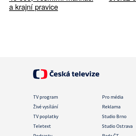
a krajní pravice
TV program
Pro média
Živé vysílání
Reklama
TV poplatky
Studio Brno
Teletext
Studio Ostrava
Podcasty
Rada ČT