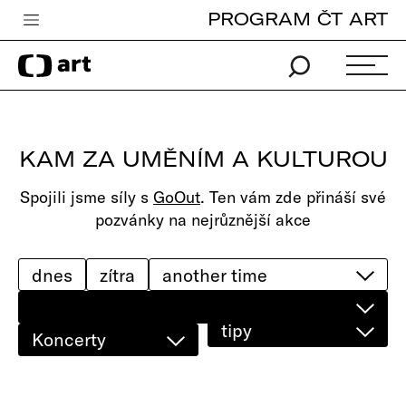
PROGRAM ČT ART
Česká televize
Zpravodajství
Sport
KAM ZA UMĚNÍM A KULTUROU
iVysílání
Spojili jsme síly s
GoOut
. Ten vám zde přináší své
TV program
pozvánky na nejrůznější akce
Pro děti
edu
dnes
zítra
Vše o ČT
tipy
Koncerty