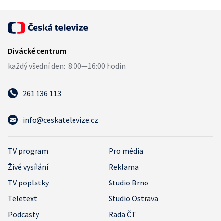
261 136 113
info@ceskatelevize.cz
TV program
Pro média
Živé vysílání
Reklama
TV poplatky
Studio Brno
Teletext
Studio Ostrava
Podcasty
Rada ČT