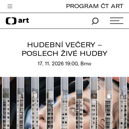
PROGRAM ČT ART
Česká televize
Zpravodajství
Sport
HUDEBNÍ VEČERY –
iVysílání
POSLECH ŽIVÉ HUDBY
TV program
17. 11. 2026 19:00, Brno
Pro děti
edu
Vše o ČT