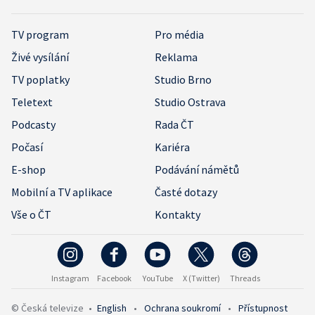
TV program
Pro média
Živé vysílání
Reklama
TV poplatky
Studio Brno
Teletext
Studio Ostrava
Podcasty
Rada ČT
Počasí
Kariéra
E-shop
Podávání námětů
Mobilní a TV aplikace
Časté dotazy
Vše o ČT
Kontakty
Instagram
Facebook
YouTube
X (Twitter)
Threads
© Česká televize
•
English
•
Ochrana soukromí
•
Přístupnost