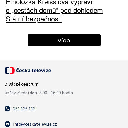
Etnoložka Kreisslová vypráví
o „cestách domů“ pod dohledem
Státní bezpečnosti
více
261 136 113
info@ceskatelevize.cz