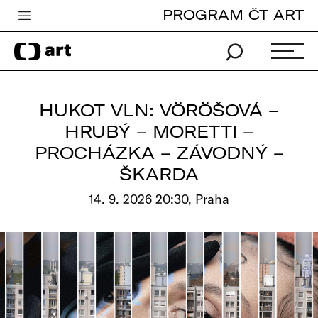
PROGRAM ČT ART
Česká televize
Zpravodajství
Sport
HUKOT VLN: VÖRÖŠOVÁ –
iVysílání
HRUBÝ – MORETTI –
PROCHÁZKA – ZÁVODNÝ –
TV program
ŠKARDA
Pro děti
14. 9. 2026 20:30, Praha
edu
Vše o ČT