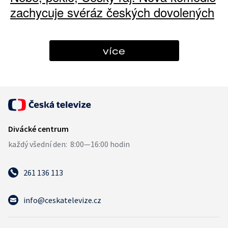
zachycuje svéráz českých dovolených
více
261 136 113
info@ceskatelevize.cz