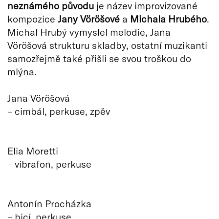
neznámého původu
je název improvizované
kompozice
Jany Vöröšové
a
Michala Hrubého
.
Michal Hrubý vymyslel melodie, Jana
Vöröšová strukturu skladby, ostatní muzikanti
samozřejmě také přišli se svou troškou do
mlýna.
Jana Vöröšová
– cimbál, perkuse, zpěv
Elia Moretti
– vibrafon, perkuse
Antonín Procházka
– bicí, perkuse