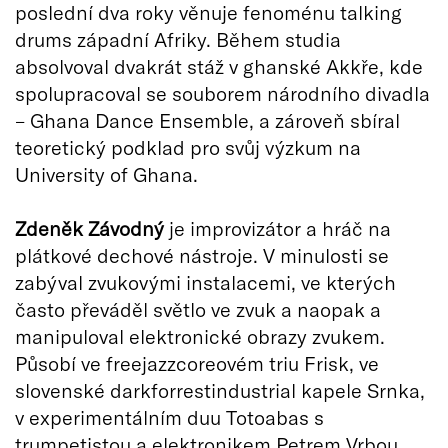
poslední dva roky věnuje fenoménu talking
drums západní Afriky. Během studia
absolvoval dvakrát stáž v ghanské Akkře, kde
spolupracoval se souborem národního divadla
– Ghana Dance Ensemble, a zároveň sbíral
teoretický podklad pro svůj výzkum na
University of Ghana.
Zdeněk Závodný
je improvizátor a hráč na
plátkové dechové nástroje. V minulosti se
zabýval zvukovými instalacemi, ve kterých
často převáděl světlo ve zvuk a naopak a
manipuloval elektronické obrazy zvukem.
Působí ve freejazzcoreovém triu Frisk, ve
slovenské darkforrestindustrial kapele Srnka,
v experimentálním duu Totoabas s
trumpetistou a elektronikem Petrem Vrbou