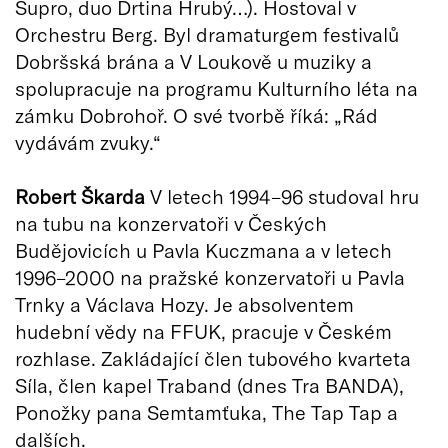
Supro, duo Drtina Hrubý…). Hostoval v
Orchestru Berg. Byl dramaturgem festivalů
Dobršská brána a V Loukově u muziky a
spolupracuje na programu Kulturního léta na
zámku Dobrohoř. O své tvorbě říká: „Rád
vydávám zvuky.“
Robert Škarda
V letech 1994–96 studoval hru
na tubu na konzervatoři v Českých
Budějovicích u Pavla Kuczmana a v letech
1996–2000 na pražské konzervatoři u Pavla
Trnky a Václava Hozy. Je absolventem
hudební vědy na FFUK, pracuje v Českém
rozhlase. Zakládající člen tubového kvarteta
Síla, člen kapel Traband (dnes Tra BANDA),
Ponožky pana Semtamťuka, The Tap Tap a
dalších.