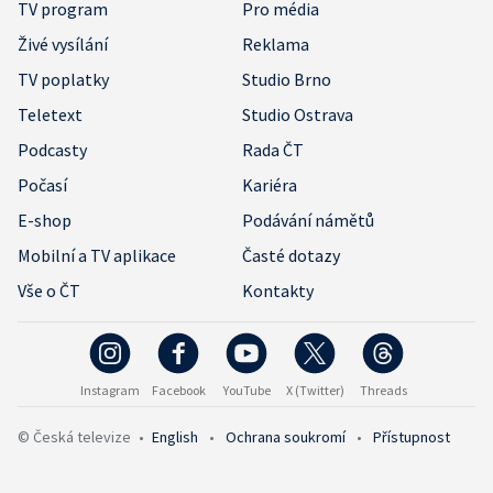
TV program
Pro média
Živé vysílání
Reklama
TV poplatky
Studio Brno
Teletext
Studio Ostrava
Podcasty
Rada ČT
Počasí
Kariéra
E-shop
Podávání námětů
Mobilní a TV aplikace
Časté dotazy
Vše o ČT
Kontakty
Instagram
Facebook
YouTube
X (Twitter)
Threads
© Česká televize
•
English
•
Ochrana soukromí
•
Přístupnost