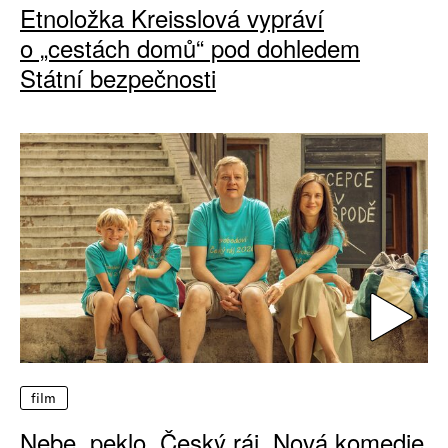
Etnoložka Kreisslová vypráví
o „cestách domů“ pod dohledem
Státní bezpečnosti
film
Nebe, peklo, Český ráj. Nová komedie