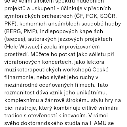
se ve velmi širokém spektru hudebních
projektů a uskupení – účinkuje v předních
symfonických orchestrech (ČF, FOK, SOČR,
PKF), komorních ansámblech soudobé hudby
(BERG, PMP), indiepopových kapelách
(teepee), autorských jazzových projektech
(Hele Wāwae) i zcela improvizovaném
prostředí. Můžete ho potkat jako sólistu při
vibrafonových koncertech, jako lektora
muzikoterapeutických workshopů České
filharmonie, nebo slyšet jeho ruchy v
mezinárodně oceňovaných filmech. Tato
rozmanitost dává vznik jeho unikátnímu,
komplexnímu a žánrově širokému stylu hry na
bicí nástroje, který kombinuje citlivé vnímání
tradice s otevřeností k inovacím. V rámci
svého doktorandského studia na HAMU se