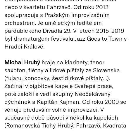
nebo v kvartetu Fahrzavö. Od roku 2013
spolupracuje s Pražským improvizačním
orchestrem. Je uměleckým ředitelem
pardubického Divadla 29. V letech 2015–2019
byl dramaturgem festivalu Jazz Goes to Town v
Hradci Králové.
Michal Hrubý
hraje na klarinety, tenor
saxofon, flétny a lidové píšťaly ze Slovenska
(fujaru, koncovky, šestidírkové píšťaly…).
Začínal v bigbítové kapele Sveřepé prase,
poté založil a vedl skupiny Neočekávaný
dýchánek a Kapitán Kajman. Od roku 2009 se
věnuje především volné improvizaci. V
současné době působí v několika kapelách
(Romanovská Tichý Hrubý, Fahrzavö, Kvadrata