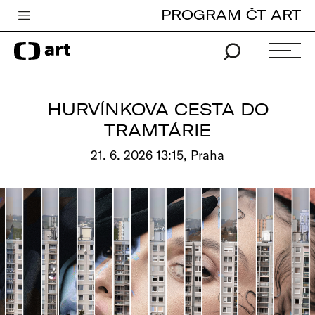
PROGRAM ČT ART
Česká televize
Zpravodajství
Sport
HURVÍNKOVA CESTA DO
iVysílání
TRAMTÁRIE
TV program
21. 6. 2026 13:15, Praha
Pro děti
edu
Vše o ČT