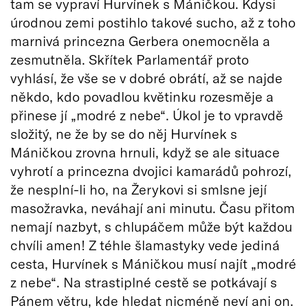
tam se vypraví Hurvínek s Máničkou. Kdysi
úrodnou zemi postihlo takové sucho, až z toho
marnivá princezna Gerbera onemocněla a
zesmutněla. Skřítek Parlamentář proto
vyhlásí, že vše se v dobré obrátí, až se najde
někdo, kdo povadlou květinku rozesměje a
přinese jí „modré z nebe“. Úkol je to vpravdě
složitý, ne že by se do něj Hurvínek s
Máničkou zrovna hrnuli, když se ale situace
vyhrotí a princezna dvojici kamarádů pohrozí,
že nesplní-li ho, na Žerykovi si smlsne její
masožravka, neváhají ani minutu. Času přitom
nemají nazbyt, s chlupáčem může být každou
chvíli amen! Z téhle šlamastyky vede jediná
cesta, Hurvínek s Máničkou musí najít „modré
z nebe“. Na strastiplné cestě se potkávají s
Pánem větru, kde hledat nicméně neví ani on.