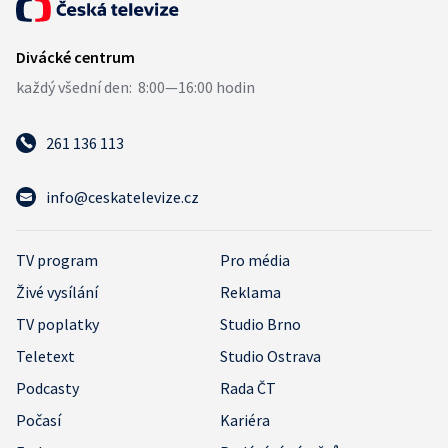
261 136 113
info@ceskatelevize.cz
TV program
Pro média
Živé vysílání
Reklama
TV poplatky
Studio Brno
Teletext
Studio Ostrava
Podcasty
Rada ČT
Počasí
Kariéra