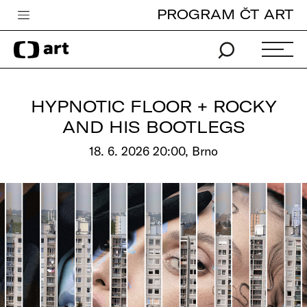
PROGRAM ČT ART
Česká televize
Zpravodajství
Sport
HYPNOTIC FLOOR + ROCKY
iVysílání
AND HIS BOOTLEGS
TV program
18. 6. 2026 20:00, Brno
Pro děti
edu
Vše o ČT