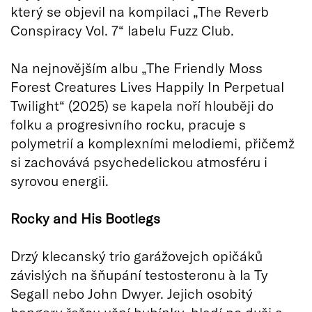
který se objevil na kompilaci „The Reverb
Conspiracy Vol. 7“ labelu Fuzz Club.
Na nejnovějším albu „The Friendly Moss
Forest Creatures Lives Happily In Perpetual
Twilight“ (2025) se kapela noří hlouběji do
folku a progresivního rocku, pracuje s
polymetrií a komplexními melodiemi, přičemž
si zachovává psychedelickou atmosféru i
syrovou energii.
Rocky and His Bootlegs
Drzý klecanský trio garážovejch opičáků
závislých na šňupání testosteronu à la Ty
Segall nebo John Dwyer. Jejich osobitý
bangery řežou ušní bubínky, hladí po duši a