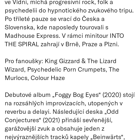
ve Vídni, míchá progresivní rock, folk a
psychedelii do hypnotického zvukového tripu.
Po tříleté pauze se vrací do Česka a
Slovenska, kde naposledy tourovali s
Madhouse Express. V rámci minitour INTO
THE SPIRAL zahrají v Brně, Praze a Plzni.
Pro fanoušky: King Gizzard & The Lizard
Wizard, Psychedelic Porn Crumpets, The
Murlocs, Colour Haze
Debutové album „Foggy Bog Eyes“ (2020) stojí
na rozsáhlých improvizacích, utopených v
reverbu a delayi. Následující deska „Odd
Conjectures“ (2021) přináší sevřenější,
garážovější zvuk a obsahuje jeden z
nejvýraznějších tracků kapely „Beinwärts“,