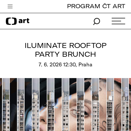
PROGRAM ČT ART
Česká televize
Zpravodajství
Sport
ILUMINATE ROOFTOP
iVysílání
PARTY BRUNCH
TV program
7. 6. 2026 12:30, Praha
Pro děti
edu
Vše o ČT