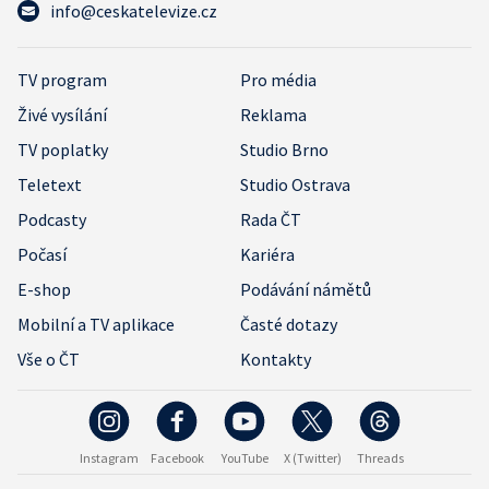
info@ceskatelevize.cz
TV program
Pro média
Živé vysílání
Reklama
TV poplatky
Studio Brno
Teletext
Studio Ostrava
Podcasty
Rada ČT
Počasí
Kariéra
E-shop
Podávání námětů
Mobilní a TV aplikace
Časté dotazy
Vše o ČT
Kontakty
Instagram
Facebook
YouTube
X (Twitter)
Threads