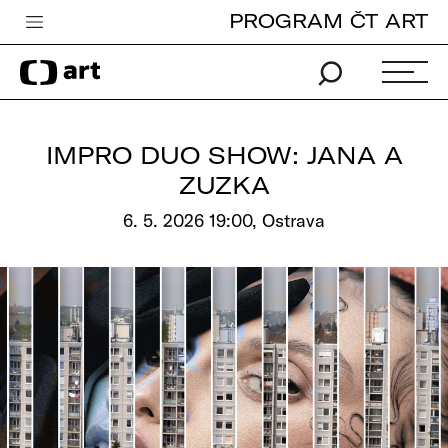
PROGRAM ČT ART
Česká televize
Zpravodajství
Sport
IMPRO DUO SHOW: JANA A
iVysílání
ZUZKA
TV program
6. 5. 2026 19:00, Ostrava
Pro děti
edu
Vše o ČT