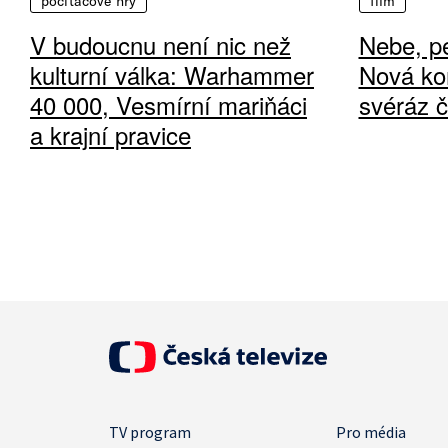
počítačové hry
film
V budoucnu není nic než
Nebe, pe
kulturní válka: Warhammer
Nová ko
40 000, Vesmírní mariňáci
svéráz 
a krajní pravice
TV program
Pro média