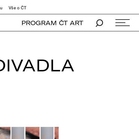
du
Vše o ČT
PROGRAM ČT ART
DIVADLA