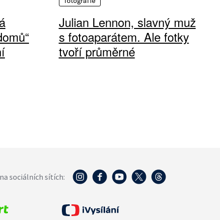
fotografie
á
Julian Lennon, slavný muž
 domů“
s fotoaparátem. Ale fotky
í
tvoří průměrné
na sociálních sítích: