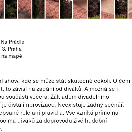
 Na Prádle
 3, Praha
t na mapě
í show, kde se může stát skutečně cokoli. O čem
t, to závisí na zadání od diváků. A možná se i
ou součástí večera. Základem divadelního
 je čistá improvizace. Neexistuje žádný scénář,
psané role ani pravidla. Vše vzniká přímo na
d očima diváků za doprovodu živé hudební
.