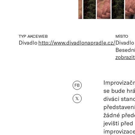
TYP AKCE
WEB
MÍSTO
Divadlo
http://www.divadlonapradle.cz/
Divadlo
Besední
zobrazi
Improvizačn
FB
se bude hrá
diváci stan
𝕏
představení
žádné přede
jevišti pře
improvizace