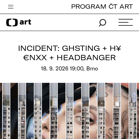
PROGRAM ČT ART
Česká televize
Zpravodajství
Sport
INCIDENT: GHSTING + H¥
iVysílání
€NXX + HEADBANGER
TV program
18. 9. 2026 19:00, Brno
Pro děti
edu
Vše o ČT