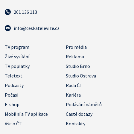
261 136 113
info@ceskatelevize.cz
TV program
Pro média
Živé vysílání
Reklama
TV poplatky
Studio Brno
Teletext
Studio Ostrava
Podcasty
Rada ČT
Počasí
Kariéra
E-shop
Podávání námětů
Mobilní a TV aplikace
Časté dotazy
Vše o ČT
Kontakty