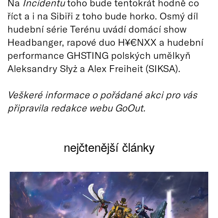
Na
Incidentu
toho bude tentokrát hodně co
říct a i na Sibiři z toho bude horko. Osmý díl
hudební série Terénu uvádí domácí show
Headbanger, rapové duo H¥€NXX a hudební
performance GHSTING polských umělkyň
Aleksandry Słyż a Alex Freiheit (SIKSA).
Veškeré informace o pořádané akci pro vás
připravila redakce webu GoOut.
nejčtenější články