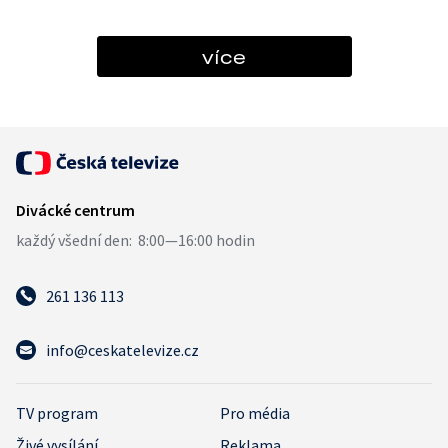
více
261 136 113
info@ceskatelevize.cz
TV program
Pro média
Živé vysílání
Reklama