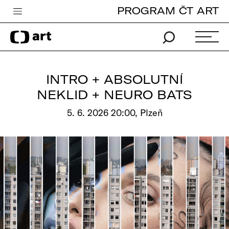
PROGRAM ČT ART
Česká televize
Zpravodajství
Sport
INTRO + ABSOLUTNÍ
iVysílání
NEKLID + NEURO BATS
TV program
5. 6. 2026 20:00, Plzeň
Pro děti
edu
Vše o ČT