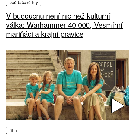
počítačové hry
V budoucnu není nic než kulturní
válka: Warhammer 40 000, Vesmírní
mariňáci a krajní pravice
film