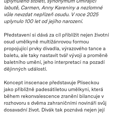
uplynulého století, synonymum Umírající
labutě, Carmen, Anny Kareniny a nezlomné
vůle nevzdat nepřízeň osudu. V roce 2025
uplynulo 100 let od jejího narození.
Představení si dává za cíl přiblížit nejen životní
osud umělkyně multižánrovou formou
propojující prvky divadla, výrazového tance a
baletu, ale taky nastavit tvář vývoji a proměně
baletního umění, jeho interpretaci na pozadí
dějinných událostí.
Koncept inscenace představuje Pliseckou
jako přibližně padesátiletou umělkyni, která
během rekonvalescence zranění bilancuje v
rozhovoru s dvěma zahraničními novináři svůj
dosavadní život. Divák tak poznává nejen její