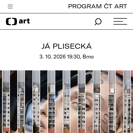
PROGRAM ČT ART
Česká televize
Zpravodajství
Sport
JÁ PLISECKÁ
iVysílání
3. 10. 2026 19:30, Brno
TV program
Pro děti
edu
Vše o ČT