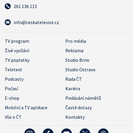
261 136 113
info@ceskatelevize.cz
TV program
Pro média
Živé vysílání
Reklama
TV poplatky
Studio Brno
Teletext
Studio Ostrava
Podcasty
Rada ČT
Počasí
Kariéra
E-shop
Podávání námětů
Mobilní a TV aplikace
Časté dotazy
Vše o ČT
Kontakty