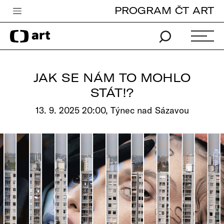
PROGRAM ČT ART
Česká televize
Zpravodajství
Sport
JAK SE NÁM TO MOHLO
iVysílání
STÁT!?
TV program
13. 9. 2025 20:00, Týnec nad Sázavou
Pro děti
edu
Vše o ČT