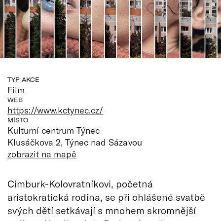
TYP AKCE
Film
WEB
https://www.kctynec.cz/
MÍSTO
Kulturní centrum Týnec
Klusáčkova 2, Týnec nad Sázavou
zobrazit na mapě
Cimburk-Kolovratníkovi, početná
aristokratická rodina, se při ohlášené svatbě
svých dětí setkávají s mnohem skromnější