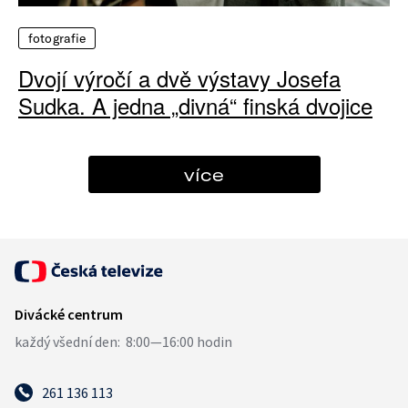
fotografie
Dvojí výročí a dvě výstavy Josefa
Sudka. A jedna „divná“ finská dvojice
více
261 136 113