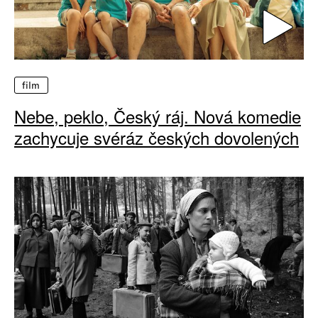
film
Nebe, peklo, Český ráj. Nová komedie
zachycuje svéráz českých dovolených