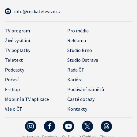
info@ceskatelevize.cz
TV program
Pro média
Živé vysílání
Reklama
TV poplatky
Studio Brno
Teletext
Studio Ostrava
Podcasty
Rada ČT
Počasí
Kariéra
E-shop
Podávání námětů
Mobilní a TV aplikace
Časté dotazy
Vše o ČT
Kontakty
Instagram
Facebook
YouTube
X (Twitter)
Threads