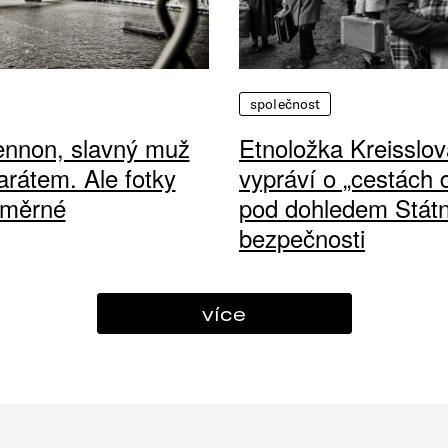
společnost
ennon, slavný muž
Etnoložka Kreisslov
arátem. Ale fotky
vypráví o „cestách
ůměrné
pod dohledem Státn
bezpečnosti
více