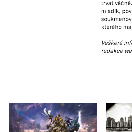
trvat věčně
mladík, pov
soukmenovce
kterého ma
Veškeré inf
redakce we