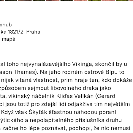
lmhub
ká 1321/2, Praha
a mapě
al toho nejvynalézavějšího Vikinga, skončil by u
ason Thames). Na jeho rodném ostrově Blpu to
nijak vítaná vlastnost, prim hraje ten, kdo dokáže
způsobem sejmout libovolného draka jako
ta, vikinský náčelník Kliďas Velikán (Gerard
ci jsou totiž pro zdejší lidi odjakživa tím největším
 Když však Škyťák šťastnou náhodou poraní
tického a nepolapitelného příslušníka druhu
 začne ho lépe poznávat, pochopí, že nic nemusí