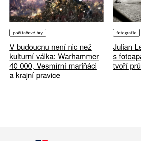
počítačové hry
fotografie
V budoucnu není nic než
Julian L
kulturní válka: Warhammer
s fotoap
40 000, Vesmírní mariňáci
tvoří pr
a krajní pravice