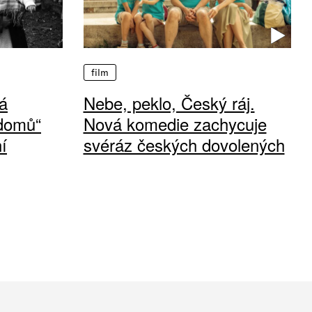
film
á
Nebe, peklo, Český ráj.
 domů“
Nová komedie zachycuje
í
svéráz českých dovolených