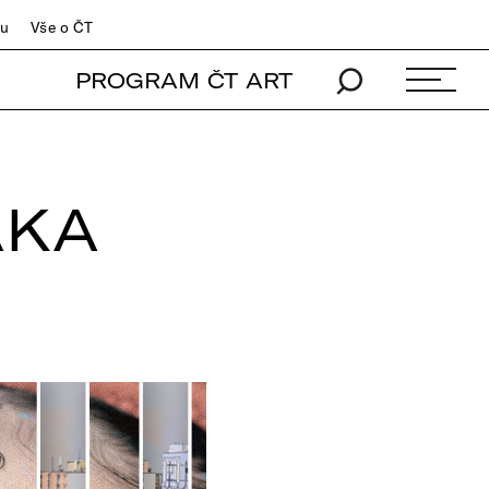
du
Vše o ČT
PROGRAM ČT ART
AKA