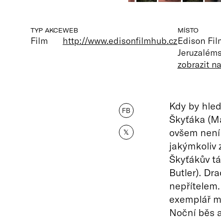
TYP AKCE
WEB
MÍSTO
Film
http://www.edisonfilmhub.cz
Edison Fi
Jeruzaléms
zobrazit n
Kdy by hled
FB
Škyťáka (M
ovšem není 
𝕏
jakýmkoliv 
Škyťákův tá
Butler). Dra
nepřítelem.
exemplář mý
Noční běs a