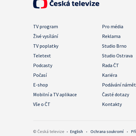
TV program
Pro média
Živé vysílání
Reklama
TV poplatky
Studio Brno
Teletext
Studio Ostrava
Podcasty
Rada ČT
Počasí
Kariéra
E-shop
Podávání námě
Mobilní a TV aplikace
Časté dotazy
Vše o ČT
Kontakty
© Česká televize
•
English
•
Ochrana soukromí
•
Př