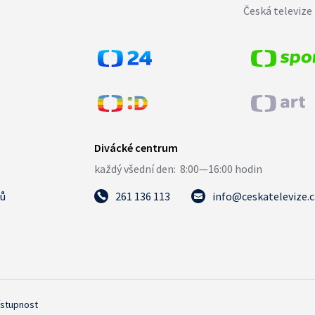
Česká televize 
tů
261 136 113
info@ceskatelevize.
ístupnost