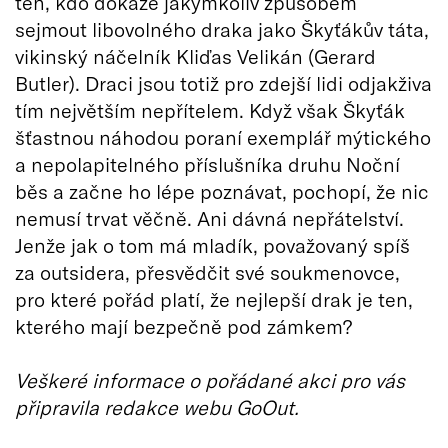
ten, kdo dokáže jakýmkoliv způsobem
sejmout libovolného draka jako Škyťákův táta,
vikinský náčelník Kliďas Velikán (Gerard
Butler). Draci jsou totiž pro zdejší lidi odjakživa
tím největším nepřítelem. Když však Škyťák
šťastnou náhodou poraní exemplář mýtického
a nepolapitelného příslušníka druhu Noční
běs a začne ho lépe poznávat, pochopí, že nic
nemusí trvat věčně. Ani dávná nepřátelství.
Jenže jak o tom má mladík, považovaný spíš
za outsidera, přesvědčit své soukmenovce,
pro které pořád platí, že nejlepší drak je ten,
kterého mají bezpečně pod zámkem?
Veškeré informace o pořádané akci pro vás
připravila redakce webu GoOut.