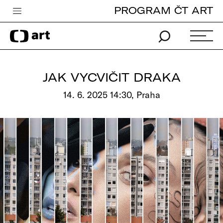
PROGRAM ČT ART
Česká televize
Zpravodajství
Sport
JAK VYCVIČIT DRAKA
iVysílání
14. 6. 2025 14:30, Praha
TV program
Pro děti
edu
Vše o ČT