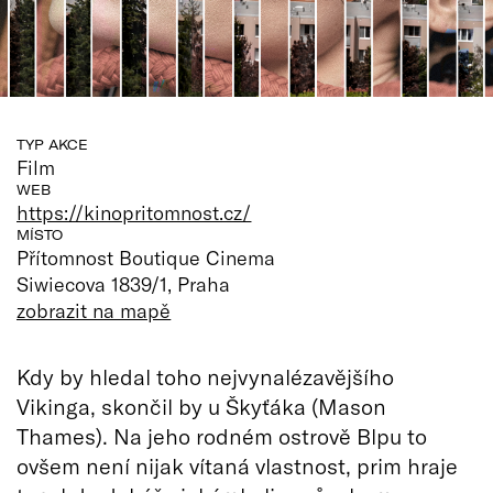
TYP AKCE
Film
WEB
https://kinopritomnost.cz/
MÍSTO
Přítomnost Boutique Cinema
Siwiecova 1839/1, Praha
zobrazit na mapě
Kdy by hledal toho nejvynalézavějšího
Vikinga, skončil by u Škyťáka (Mason
Thames). Na jeho rodném ostrově Blpu to
ovšem není nijak vítaná vlastnost, prim hraje