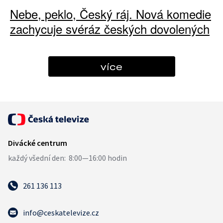
Nebe, peklo, Český ráj. Nová komedie
zachycuje svéráz českých dovolených
více
261 136 113
info@ceskatelevize.cz