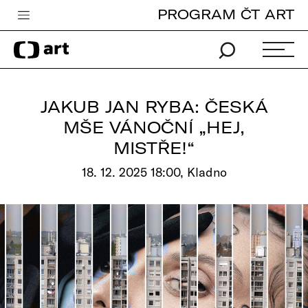
PROGRAM ČT ART
Česká televize
Zpravodajství
Sport
JAKUB JAN RYBA: ČESKÁ
iVysílání
MŠE VÁNOČNÍ „HEJ,
MISTŘE!“
TV program
18. 12. 2025 18:00, Kladno
Pro děti
edu
Vše o ČT