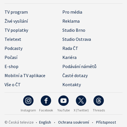
TV program
Pro média
Živé vysílání
Reklama
TV poplatky
Studio Brno
Teletext
Studio Ostrava
Podcasty
Rada ČT
Počasí
Kariéra
E-shop
Podávání námětů
Mobilní a TV aplikace
Časté dotazy
Vše o ČT
Kontakty
Instagram
Facebook
YouTube
X (Twitter)
Threads
© Česká televize
•
English
•
Ochrana soukromí
•
Přístupnost