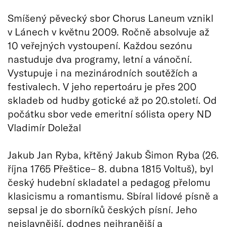
Smíšený pěvecký sbor Chorus Laneum vznikl
v Lánech v květnu 2009. Ročně absolvuje až
10 veřejných vystoupení. Každou sezónu
nastuduje dva programy, letní a vánoční.
Vystupuje i na mezinárodních soutěžích a
festivalech. V jeho repertoáru je přes 200
skladeb od hudby gotické až po 20.století. Od
počátku sbor vede emeritní sólista opery ND
Vladimír Doležal
Jakub Jan Ryba, křtěný Jakub Šimon Ryba (26.
října 1765 Přeštice– 8. dubna 1815 Voltuš), byl
český hudební skladatel a pedagog přelomu
klasicismu a romantismu. Sbíral lidové písně a
sepsal je do sborníků českých písní. Jeho
nejslavnější, dodnes nejhranější a