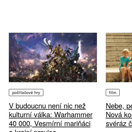
počítačové hry
film
V budoucnu není nic než
Nebe, pe
kulturní válka: Warhammer
Nová ko
40 000, Vesmírní mariňáci
svéráz 
a krajní pravice