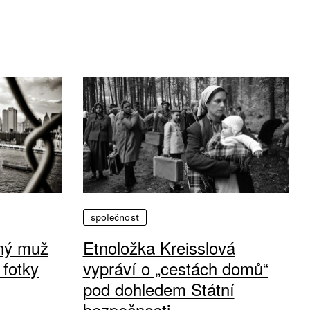
společnost
vný muž
Etnoložka Kreisslová
 fotky
vypráví o „cestách domů“
pod dohledem Státní
bezpečnosti