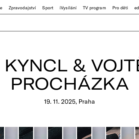
ze
Zpravodajství
Sport
iVysílání
TV program
Pro děti
e
 KYNCL & VOJ
PROCHÁZKA
19. 11. 2025, Praha