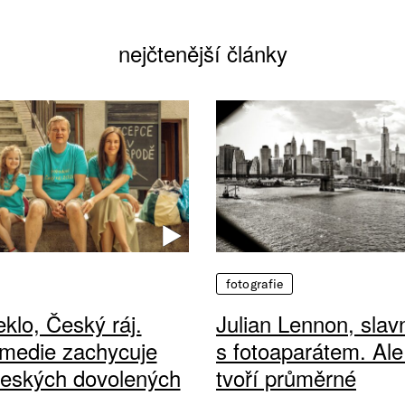
nejčtenější články
fotografie
klo, Český ráj.
Julian Lennon, sla
medie zachycuje
s fotoaparátem. Ale
českých dovolených
tvoří průměrné