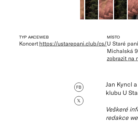
TYP AKCE
WEB
MÍSTO
Koncert
https://ustarepani.club/cs/
U Staré paní
Michalská 9
zobrazit na
Jan Kyncl a
FB
klubu U Sta
𝕏
Veškeré inf
redakce we