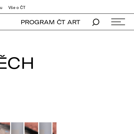
du
Vše o ČT
PROGRAM ČT ART
TĚCH