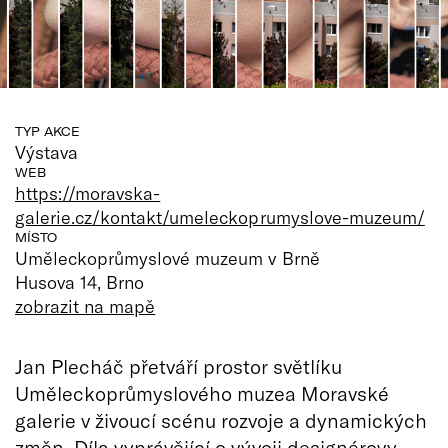
TYP AKCE
Výstava
WEB
https://moravska-
galerie.cz/kontakt/umeleckoprumyslove-muzeum/
MÍSTO
Uměleckoprůmyslové muzeum v Brně
Husova 14, Brno
zobrazit na mapě
Jan Plecháč přetváří prostor světlíku
Uměleckoprůmyslového muzea Moravské
galerie v živoucí scénu rozvoje a dynamických
změn. Díla vyprávějící o vývoji designérovy