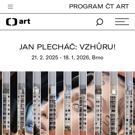
PROGRAM ČT ART
Česká televize
Zpravodajství
Sport
JAN PLECHÁČ: VZHŮRU!
iVysílání
21. 2. 2025 - 18. 1. 2026, Brno
TV program
Pro děti
edu
Vše o ČT