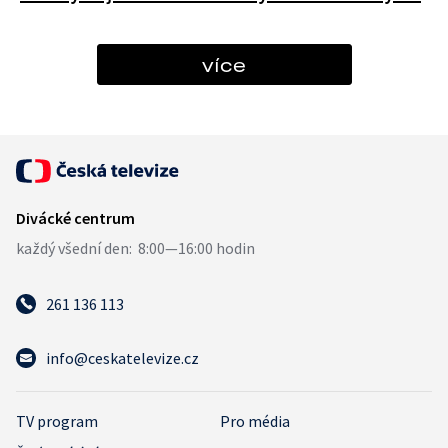
více
261 136 113
info@ceskatelevize.cz
TV program
Pro média