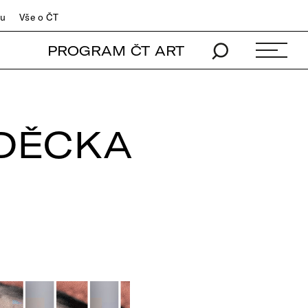
du
Vše o ČT
PROGRAM ČT ART
 DĚCKA