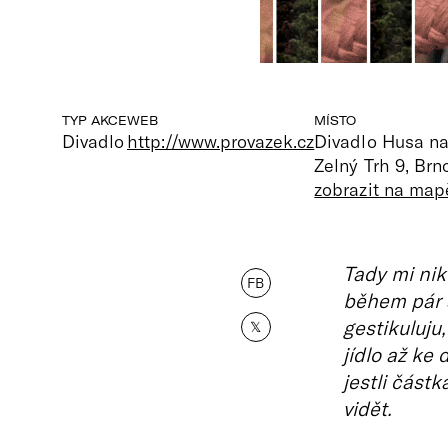
TYP AKCE
WEB
MÍSTO
Divadlo
http://www.provazek.cz
Divadlo Husa na
Zelný Trh 9, Brn
zobrazit na map
Tady mi nik
FB
během pár 
gestikuluju
𝕏
jídlo až ke
jestli část
vidět.