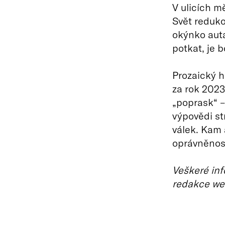
V ulicích mě
Svět reduko
okýnko auta
potkat, je 
Prozaický h
za rok 2023
„poprask“ –
výpovědi st
válek. Kam 
oprávněnost
Veškeré inf
redakce we