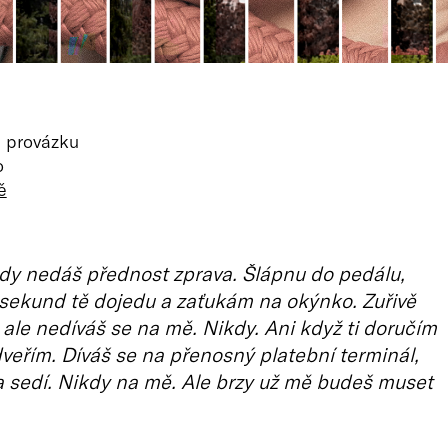
 provázku
o
ě
dy nedáš přednost zprava. Šlápnu do pedálu,
sekund tě dojedu a zaťukám na okýnko. Zuřivě
, ale nedíváš se na mě. Nikdy. Ani když ti doručím
 dveřím. Díváš se na přenosný platební terminál,
ka sedí. Nikdy na mě. Ale brzy už mě budeš muset