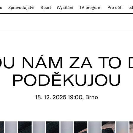
ze
Zpravodajství
Sport
iVysílání
TV program
Pro děti
e
U NÁM ZA TO
PODĚKUJOU
18. 12. 2025 19:00, Brno