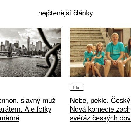
nejčtenější články
film
ennon, slavný muž
Nebe, peklo, Český 
arátem. Ale fotky
Nová komedie zach
ůměrné
svéráz českých dov