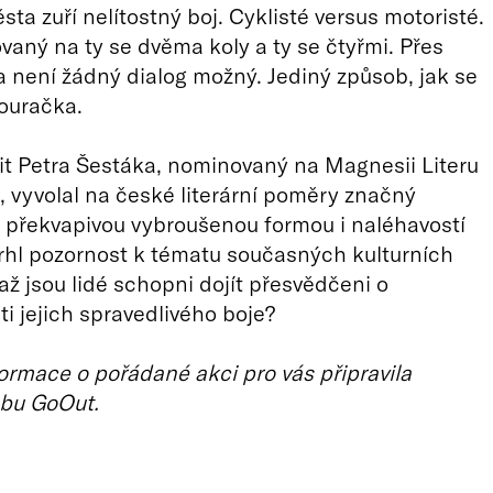
sta zuří nelítostný boj. Cyklisté versus motoristé.
vaný na ty se dvěma koly a ty se čtyřmi. Přes
 není žádný dialog možný. Jediný způsob, jak se
bouračka.
it Petra Šestáka, nominovaný na Magnesii Literu
, vyvolal na české literární poměry značný
 překvapivou vybroušenou formou i naléhavostí
rhl pozornost k tématu současných kulturních
až jsou lidé schopni dojít přesvědčeni o
i jejich spravedlivého boje?
ormace o pořádané akci pro vás připravila
bu GoOut.