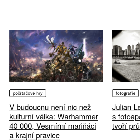
počítačové hry
fotografie
V budoucnu není nic než
Julian L
kulturní válka: Warhammer
s fotoap
40 000, Vesmírní mariňáci
tvoří pr
a krajní pravice