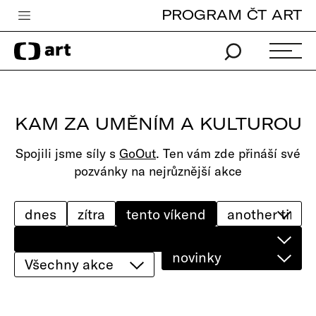
PROGRAM ČT ART
Česká televize
Zpravodajství
Sport
KAM ZA UMĚNÍM A KULTUROU
iVysílání
Spojili jsme síly s
GoOut
. Ten vám zde přináší své
TV program
pozvánky na nejrůznější akce
Pro děti
edu
dnes
zítra
tento víkend
Vše o ČT
novinky
Všechny akce