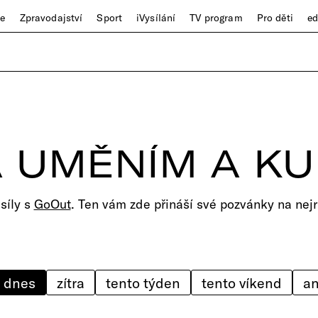
ze
Zpravodajství
Sport
iVysílání
TV program
Pro děti
e
 UMĚNÍM A K
 síly s
GoOut
. Ten vám zde přináší své pozvánky na nejr
dnes
zítra
tento týden
tento víkend