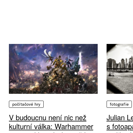
počítačové hry
fotografie
V budoucnu není nic než
Julian L
kulturní válka: Warhammer
s fotoap