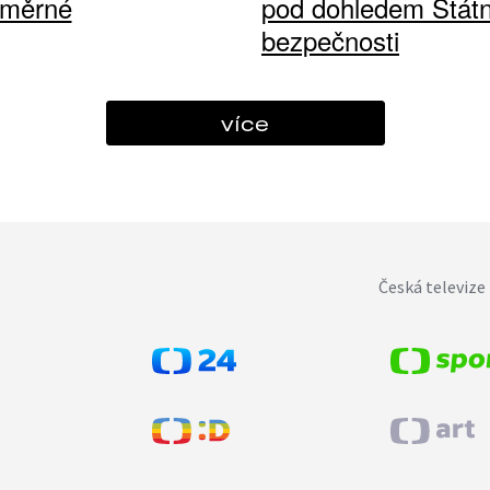
ůměrné
pod dohledem Státn
bezpečnosti
více
Česká televize 