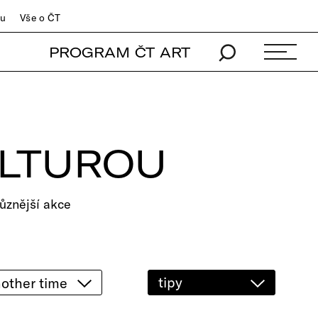
du
Vše o ČT
PROGRAM ČT ART
ULTUROU
ůznější akce
tipy