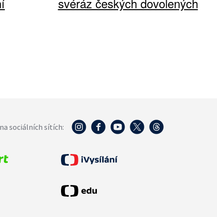
í
svéráz českých dovolených
na sociálních sítích: