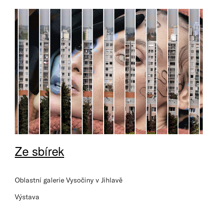
Ze sbírek
Oblastní galerie Vysočiny v Jihlavě
Výstava