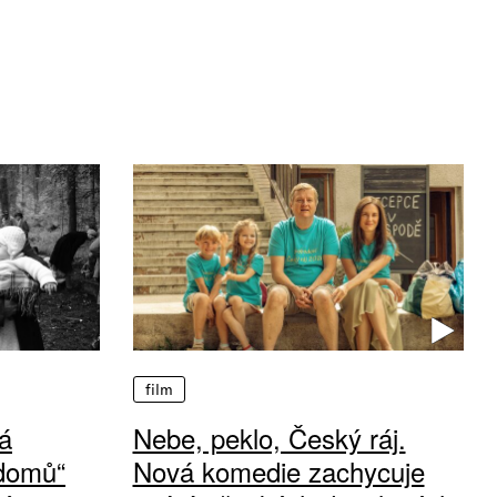
film
á
Nebe, peklo, Český ráj.
 domů“
Nová komedie zachycuje