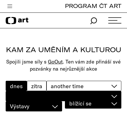
PROGRAM ČT ART
Česká televize
Zpravodajství
Sport
KAM ZA UMĚNÍM A KULTUROU
iVysílání
Spojili jsme síly s
GoOut
. Ten vám zde přináší své
TV program
pozvánky na nejrůznější akce
Pro děti
edu
dnes
zítra
Vše o ČT
blížící se
Výstavy