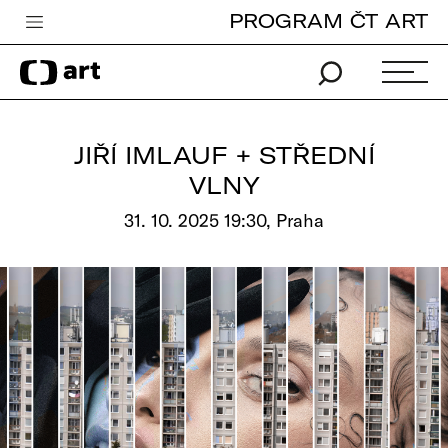
PROGRAM ČT ART
Česká televize
Zpravodajství
Sport
JIŘÍ IMLAUF + STŘEDNÍ
iVysílání
VLNY
TV program
31. 10. 2025 19:30, Praha
Pro děti
edu
Vše o ČT