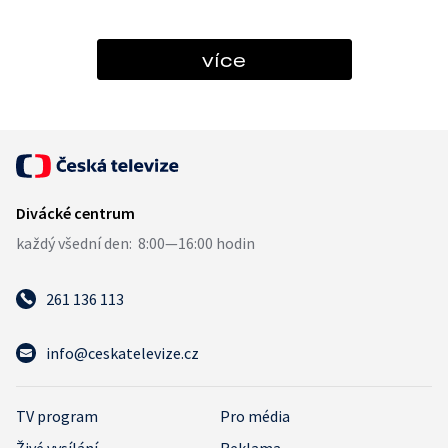
více
261 136 113
info@ceskatelevize.cz
TV program
Pro média