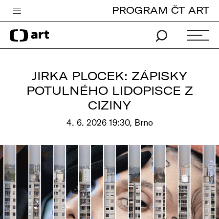
PROGRAM ČT ART
Česká televize
Zpravodajství
Sport
JIRKA PLOCEK: ZÁPISKY
iVysílání
POTULNÉHO LIDOPISCE Z
CIZINY
TV program
4. 6. 2026 19:30, Brno
Pro děti
edu
Vše o ČT