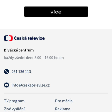
více
261 136 113
info@ceskatelevize.cz
TV program
Pro média
Živé vysílání
Reklama