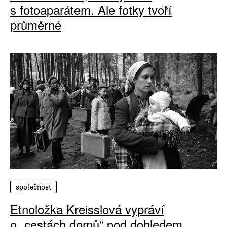
s fotoaparátem. Ale fotky tvoří
průměrné
společnost
Etnoložka Kreisslová vypráví
o „cestách domů“ pod dohledem