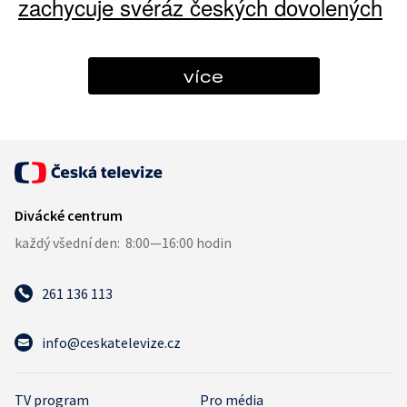
zachycuje svéráz českých dovolených
více
261 136 113
info@ceskatelevize.cz
TV program
Pro média