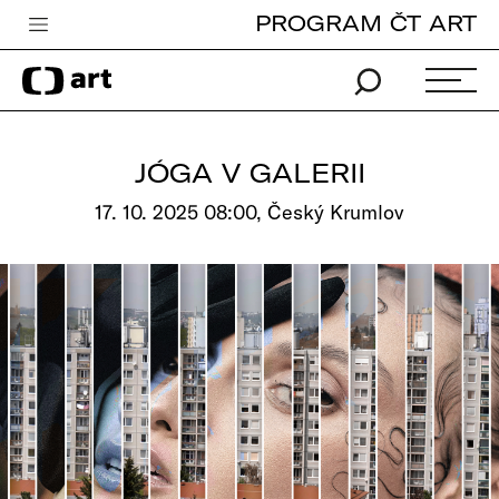
PROGRAM ČT ART
Česká televize
Zpravodajství
Sport
JÓGA V GALERII
iVysílání
17. 10. 2025 08:00, Český Krumlov
TV program
Pro děti
edu
Vše o ČT