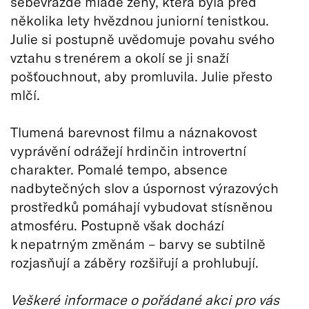
sebevraždě mladé ženy, která byla před
několika lety hvězdnou juniorní tenistkou.
Julie si postupně uvědomuje povahu svého
vztahu s trenérem a okolí se ji snaží
pošťouchnout, aby promluvila. Julie přesto
mlčí.
Tlumená barevnost filmu a náznakovost
vyprávění odrážejí hrdinčin introvertní
charakter. Pomalé tempo, absence
nadbytečných slov a úspornost výrazových
prostředků pomáhají vybudovat stísněnou
atmosféru. Postupně však dochází
k nepatrným změnám – barvy se subtilně
rozjasňují a záběry rozšiřují a prohlubují.
Veškeré informace o pořádané akci pro vás