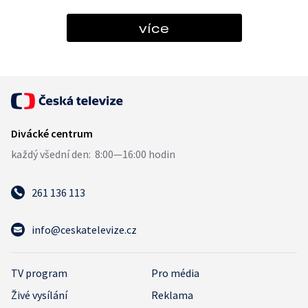
více
261 136 113
info@ceskatelevize.cz
TV program
Pro média
Živé vysílání
Reklama