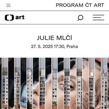
PROGRAM ČT ART
Česká televize
Zpravodajství
Sport
JULIE MLČÍ
iVysílání
27. 5. 2025 17:30, Praha
TV program
Pro děti
edu
Vše o ČT