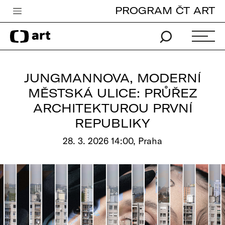
PROGRAM ČT ART
Česká televize
Zpravodajství
Sport
JUNGMANNOVA, MODERNÍ
iVysílání
MĚSTSKÁ ULICE: PRŮŘEZ
ARCHITEKTUROU PRVNÍ
TV program
REPUBLIKY
Pro děti
28. 3. 2026 14:00, Praha
edu
Vše o ČT