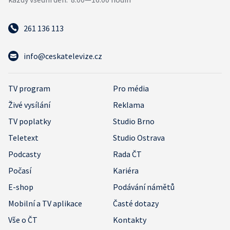
261 136 113
info@ceskatelevize.cz
TV program
Pro média
Živé vysílání
Reklama
TV poplatky
Studio Brno
Teletext
Studio Ostrava
Podcasty
Rada ČT
Počasí
Kariéra
E-shop
Podávání námětů
Mobilní a TV aplikace
Časté dotazy
Vše o ČT
Kontakty