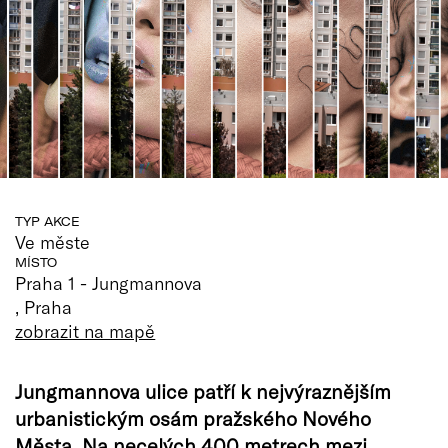
TYP AKCE
Ve měste
MÍSTO
Praha 1 - Jungmannova
, Praha
zobrazit na mapě
Jungmannova ulice patří k nejvýraznějším
urbanistickým osám pražského Nového
Města. Na necelých 400 metrech mezi