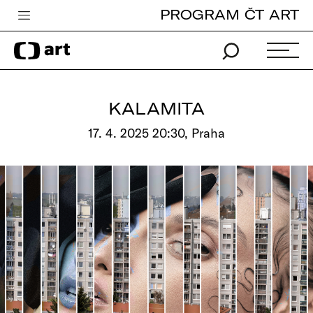
PROGRAM ČT ART
Česká televize
Zpravodajství
Sport
KALAMITA
iVysílání
17. 4. 2025 20:30, Praha
TV program
Pro děti
edu
Vše o ČT