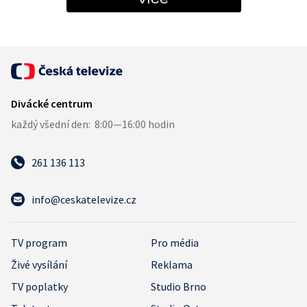
261 136 113
info@ceskatelevize.cz
TV program
Pro média
Živé vysílání
Reklama
TV poplatky
Studio Brno