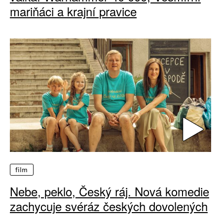
mariňáci a krajní pravice
film
Nebe, peklo, Český ráj. Nová komedie
zachycuje svéráz českých dovolených