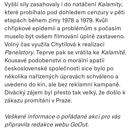
Vyšší síly zasahovaly i do natáčení
Kalamity
,
které probíhalo pod dohledem cenzury v pěti
etapách během zimy 1978 a 1979. Kvůli
chřipkové epidemii a problémům s počasím
muselo být ovšem filmování úplně zastaveno.
Volný čas využila Chytilová k realizaci
Panelstory
. Teprve pak se vrátila ke
Kalamitě
.
Kousavé podobenství o morální apatii
československé společnosti sice bylo po
několika nařízených úpravách schváleno a
uvedeno do kin, ale bez reklamní kampaně.
Divácký zájem byl přesto tak velký, že došlo k
zákazu promítání v Praze.
Veškeré informace o pořádané akci pro vás
připravila redakce webu GoOut.