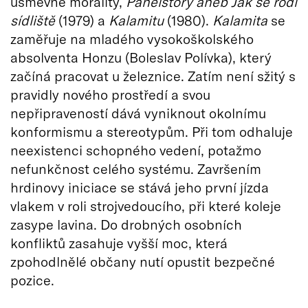
úsměvné morality,
Panelstory aneb Jak se rodí
sídliště
(1979) a
Kalamitu
(1980).
Kalamita
se
zaměřuje na mladého vysokoškolského
absolventa Honzu (Boleslav Polívka), který
začíná pracovat u železnice. Zatím není sžitý s
pravidly nového prostředí a svou
nepřipraveností dává vyniknout okolnímu
konformismu a stereotypům. Při tom odhaluje
neexistenci schopného vedení, potažmo
nefunkčnost celého systému. Završením
hrdinovy iniciace se stává jeho první jízda
vlakem v roli strojvedoucího, při které koleje
zasype lavina. Do drobných osobních
konfliktů zasahuje vyšší moc, která
zpohodlnělé občany nutí opustit bezpečné
pozice.