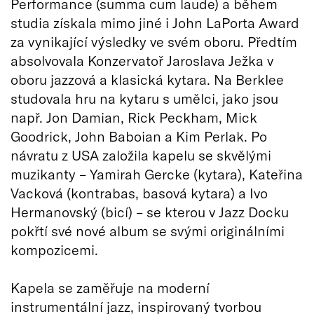
Performance (summa cum laude) a během
studia získala mimo jiné i John LaPorta Award
za vynikající výsledky ve svém oboru. Předtím
absolvovala Konzervatoř Jaroslava Ježka v
oboru jazzová a klasická kytara. Na Berklee
studovala hru na kytaru s umělci, jako jsou
např. Jon Damian, Rick Peckham, Mick
Goodrick, John Baboian a Kim Perlak. Po
návratu z USA založila kapelu se skvělými
muzikanty – Yamirah Gercke (kytara), Kateřina
Vacková (kontrabas, basová kytara) a Ivo
Hermanovský (bicí) – se kterou v Jazz Docku
pokřtí své nové album se svými originálními
kompozicemi.
Kapela se zaměřuje na moderní
instrumentální jazz, inspirovaný tvorbou