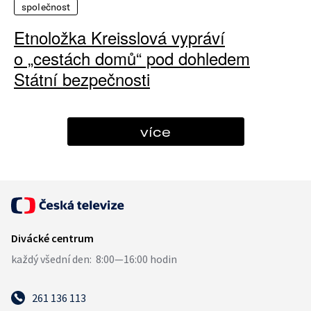
společnost
Etnoložka Kreisslová vypráví
o „cestách domů“ pod dohledem
Státní bezpečnosti
více
261 136 113