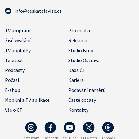
info@ceskatelevize.cz
TV program
Pro média
Živé vysílání
Reklama
TV poplatky
Studio Brno
Teletext
Studio Ostrava
Podcasty
Rada ČT
Počasí
Kariéra
E-shop
Podávání námětů
Mobilní a TV aplikace
Časté dotazy
Vše o ČT
Kontakty
Instagram
Facebook
YouTube
X (Twitter)
Threads