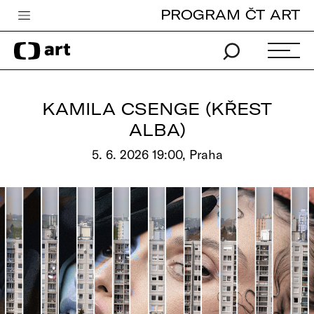
PROGRAM ČT ART
Česká televize
Zpravodajství
Sport
KAMILA CSENGE (KŘEST
iVysílání
ALBA)
TV program
5. 6. 2026 19:00, Praha
Pro děti
edu
Vše o ČT