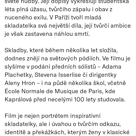
světě hudby. Její dopisy vykreslují studentská
léta plná úžasu, tvůrčího zápalu i obav z
nuceného exilu. V Paříži tvoří mladá
skladatelka svá největší díla, její tvůrčí ambice
je však zastavena náhlou smrtí.
Skladby, které během několika let složila,
dodnes znějí na světových pódiích. Ve filmu je
slyšíme v podání předních sólistů – Adama
Plachetky, Stevena Isserlise či dirigentky
Aleny Hron – i na půdě několika škol, včetně
École Normale de Musique de Paris, kde
Kaprálová před necelými 100 lety studovala.
Film je nejen portrétem inspirativní
skladatelky, ale i úvahou o tvůrčím odkazu,
identitě a překážkách, kterým ženy v klasické