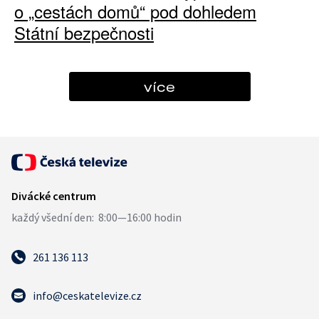
o „cestách domů“ pod dohledem
Státní bezpečnosti
více
261 136 113
info@ceskatelevize.cz