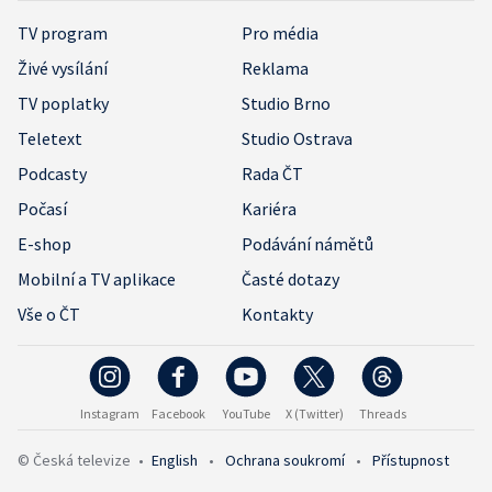
TV program
Pro média
Živé vysílání
Reklama
TV poplatky
Studio Brno
Teletext
Studio Ostrava
Podcasty
Rada ČT
Počasí
Kariéra
E-shop
Podávání námětů
Mobilní a TV aplikace
Časté dotazy
Vše o ČT
Kontakty
Instagram
Facebook
YouTube
X (Twitter)
Threads
© Česká televize
•
English
•
Ochrana soukromí
•
Přístupnost