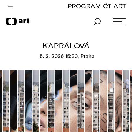
PROGRAM ČT ART
Česká televize
Zpravodajství
Sport
KAPRÁLOVÁ
iVysílání
15. 2. 2026 15:30, Praha
TV program
Pro děti
edu
Vše o ČT